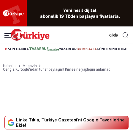
Yeni nesil dijital
abonelik 19 TL’den başlayan fiyatlarla.
GİRİŞ
SON DAKİKA
YAZARLAR
BİZİM SAYFA
GÜNDEM
POLİTİKA
EK
Haberler
Magazin
Cengiz Kurtoğlu'ndan tuhaf paylaşım! Kimse ne yaptığını anlamadı
Linke Tıkla, Türkiye Gazetesi'ni Google Favorilerine
Ekle!