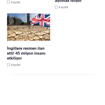
ayılmak istiyor
Kaydet
Kaydet
İngiltere resmen ilan
etti! 45 milyon insanı
etkiliyor
Kaydet