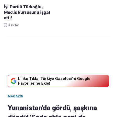
İyi Partili Türkoğlu,
Meclis kürsüsünü işgal
etti!
Kaydet
Linke Tıkla, Türkiye Gazetesi'ni Google
Favorilerine Ekle!
MAGAZIN
Yunanistan'da gördü, şaşkına