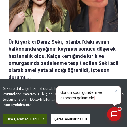
Ünlü şarkıcı Deniz Seki, İstanbul’daki evinin
balkonunda ayağının kayması sonucu düşerek
hastanelik oldu. Kalça kemiğinde kırık ve
omurgasında zedelenme tespit edilen Seki acil
olarak ameliyata alındığı öğrenildi, işte son
durumu...
×
Günün spor, gündem ve
Sizlere daha iyi hizmet sunabilmek adına sitemizde
çerez
ekonomi gelişmelerini analiz
a-
|
+A
Özetle
Dinle
Kaydet
konumlandırmaktayız. Kişisel verileriniz, KVKK ve GDPR kapsamında
edin!
toplanıp işlenir. Detaylı bilgi almak için
Aydınlatma Metnimizi
📰
Son 30 güne ait haberleri, spor gelişmelerini veya yazar yazılarını sorgulayabilirsiniz.
inceleyebilirsiniz.
Türk pop müziğinin ünlü isimlerinden
Deniz Seki, İstanbul’daki evinde
Tüm Çerezleri Kabul Et
Çerez Ayarlarına Git
talihsiz bir kaza geçirdi. Dün gece