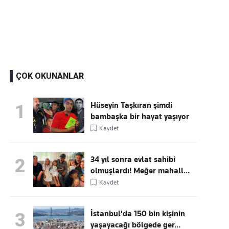
Kaçırmayın
Ücretsiz üye olun, gündemi
şekillendiren gelişmeleri önce siz duyun
ÇOK OKUNANLAR
Hüseyin Taşkıran şimdi
1
bambaşka bir hayat yaşıyor
Kaydet
34 yıl sonra evlat sahibi
2
olmuşlardı! Meğer mahall...
Kaydet
İstanbul'da 150 bin kişinin
3
yaşayacağı bölgede ger...