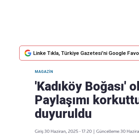
Takip Edin
Favori mecralarınızda haber
akışımıza ulaşın
Linke Tıkla, Türkiye Gazetesi'ni Google Favor
MAGAZIN
'Kadıköy Boğası' ol
Paylaşımı korkuttu
duyuruldu
Giriş:
30 Haziran, 2025 - 17:20
|
Güncelleme:
30 Hazira