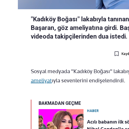
"Kadıköy Boğası" lakabıyla tanın
Başaran, göz ameliyatına girdi. Ba
videoda takipçilerinden dua istedi.
Kayd
Sosyal medyada "Kadıköy Boğası" lakabıy
ameliyat
ıyla sevenlerini endişelendirdi.
BAKMADAN GEÇME
HABER
Acılı babanın ilk s