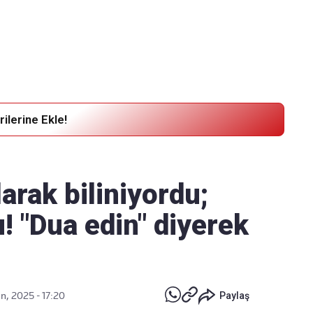
Haber Verin
Editör masamıza bilgi ve materyal
göndermek için
tıklayın
ilerine Ekle!
arak biliniyordu;
! "Dua edin" diyerek
n, 2025 - 17:20
Paylaş