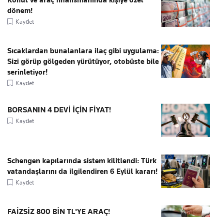
Konut ve araç finansmanında kişiye özel
dönem!
Kaydet
Sıcaklardan bunalanlara ilaç gibi uygulama:
Sizi görüp gölgeden yürütüyor, otobüste bile
serinletiyor!
Kaydet
BORSANIN 4 DEVİ İÇİN FİYAT!
Kaydet
Schengen kapılarında sistem kilitlendi: Türk
vatandaşlarını da ilgilendiren 6 Eylül kararı!
Kaydet
FAİZSİZ 800 BİN TL'YE ARAÇ!