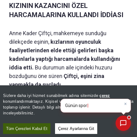
KIZININ KAZANCINI ÖZEL
HARCAMALARINA KULLANDI İDDİASI
Anne Kader Çiftçi, mahkemeye sunduğu
dilekçede eşinin,
kızlarının oyunculuk
faaliyetlerinden elde ettiği gelirleri başka
kadınlarla yaptığı harcamalarda kullandığını
iddia etti.
Bu durumun aile içindeki huzuru
bozduğunu öne süren
Çiftçi, eşini zina
yapmakla da suçladı.
Sizlere daha iyi hizmet sunabilmek adına sitemizde
çerez
×
Boşanma davasının önümüzdeki günlerde
Günün spor, gündem ve
konumlandırmaktayız. Kişisel verileriniz, KVKK ve GDPR kapsamında
ekonomi gelişmelerini anal
görülmesi bekleniyor.
toplanıp işlenir. Detaylı bilgi almak için
Aydınlatma Metnimizi
📰
Son 30 güne ait haberleri, spor gelişmelerini veya yazar yazılarını sorgulayabilirsiniz.
inceleyebilirsiniz.
Tüm Çerezleri Kabul Et
Çerez Ayarlarına Git
GÜNÜN ÖZETİ