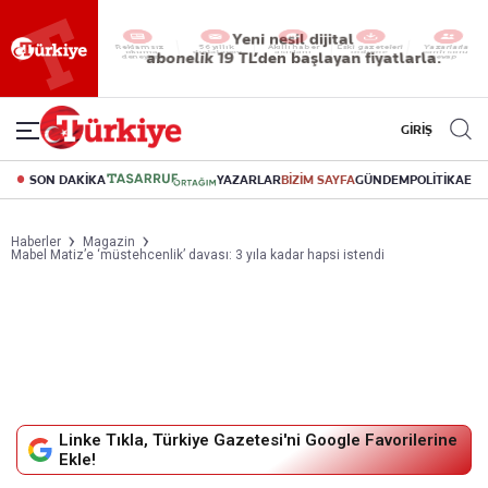
Yeni nesil dijital
abonelik 19 TL’den başlayan fiyatlarla.
GİRİŞ
SON DAKİKA
YAZARLAR
BİZİM SAYFA
GÜNDEM
POLİTİKA
EK
Haberler
Magazin
Mabel Matiz’e ‘müstehcenlik’ davası: 3 yıla kadar hapsi istendi
Linke Tıkla, Türkiye Gazetesi'ni Google Favorilerine
Ekle!