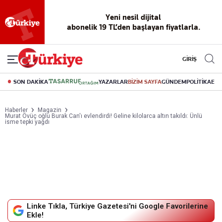
Yeni nesil dijital
abonelik 19 TL’den başlayan fiyatlarla.
GİRİŞ
SON DAKİKA
YAZARLAR
BİZİM SAYFA
GÜNDEM
POLİTİKA
EK
Haberler
Magazin
Murat Övüç oğlu Burak Can'ı evlendirdi! Geline kilolarca altın takıldı: Ünlü
isme tepki yağdı
Linke Tıkla, Türkiye Gazetesi'ni Google Favorilerine
Ekle!