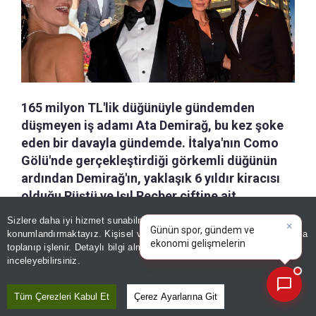
165 milyon TL'lik düğünüyle gündemden
düşmeyen iş adamı Ata Demirağ, bu kez şoke
eden bir davayla gündemde. İtalya'nın Como
Gölü'nde gerçekleştirdiği görkemli düğünün
ardından Demirağ'ın, yaklaşık 6 yıldır kiracısı
olduğu Rüştü ve Işıl Reçber çiftine ait
×
Maslak'taki konut nedeniyle tahliye davasıyla
Günün spor, gündem ve
Sizlere daha iyi hizmet sunabilmek adına sitemizde
çerez
karşı karşıya olduğu ortaya çıktı.
ekonomi gelişmelerini analiz
konumlandırmaktayız. Kişisel verileriniz, KVKK ve GDPR kapsamında
edin!
toplanıp işlenir. Detaylı bilgi almak için
Aydınlatma Metnimizi
📰
Son 30 güne ait haberleri, spor gelişmelerini veya yazar yazılarını sorgulayabilirsiniz.
inceleyebilirsiniz.
a-
|
+A
Kaydet
Tüm Çerezleri Kabul Et
Çerez Ayarlarına Git
HD döner zincirinin sahibi olan ve iş dünyasında