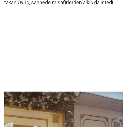
takan Övüç, sahnede misafirlerden alkış da istedi.