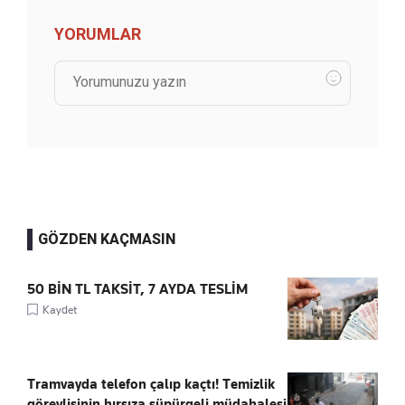
YORUMLAR
GÖZDEN KAÇMASIN
50 BİN TL TAKSİT, 7 AYDA TESLİM
Kaydet
Tramvayda telefon çalıp kaçtı! Temizlik
görevlisinin hırsıza süpürgeli müdahalesi