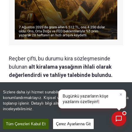
Reçber çifti, bu durumu kira sözleşmesinde
bulunan
alt kiralama yasağının ihlali olarak
değerlendirdi ve tahliye talebinde bulundu.
Sizlere daha iyi hizmet sunabilmek adına sitemizde
çerez
konumlandırmaktayız. Kişisel verileriniz, KVKK ve GDPR kapsamında
×
Bugünkü
toplanıp işlenir. Detaylı bilgi almak için
Aydınlatma Metnimizi
📰
Son 30 güne ait haberleri, spor gelişmelerini veya yazar yazılarını sorgulayabilirsiniz.
inceleyebilirsiniz.
Tüm Çerezleri Kabul Et
Çerez Ayarlarına Git