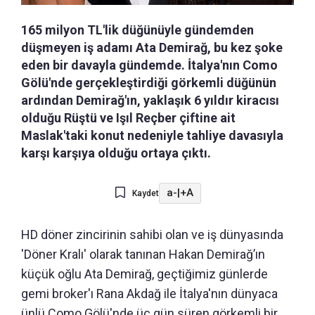
165 milyon TL'lik düğünüyle gündemden
düşmeyen iş adamı Ata Demirağ, bu kez şoke
eden bir davayla gündemde. İtalya'nın Como
Gölü'nde gerçekleştirdiği görkemli düğünün
ardından Demirağ'ın, yaklaşık 6 yıldır kiracısı
olduğu Rüştü ve Işıl Reçber çiftine ait
Maslak'taki konut nedeniyle tahliye davasıyla
karşı karşıya olduğu ortaya çıktı.
a-
|
+A
Kaydet
HD döner zincirinin sahibi olan ve iş dünyasında
'Döner Kralı' olarak tanınan Hakan Demirağ’ın
küçük oğlu Ata Demirağ, geçtiğimiz günlerde
gemi broker'ı Rana Akdağ ile İtalya'nın dünyaca
ünlü Como Gölü'nde üç gün süren görkemli bir