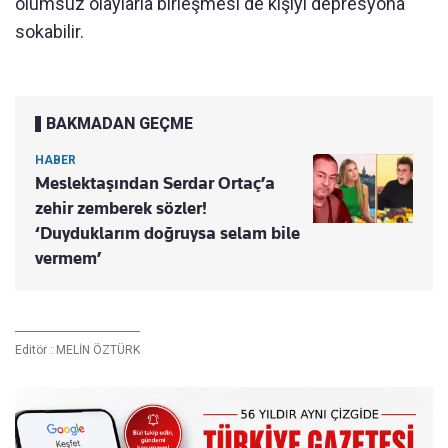
olumsuz olaylarla birleşmesi de kişiyi depresyona
sokabilir.
BAKMADAN GEÇME
HABER
Meslektaşından Serdar Ortaç’a
zehir zemberek sözler!
‘Duyduklarım doğruysa selam bile
vermem’
Editör :
MELİN ÖZTÜRK