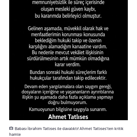
Babası İbrahim Tatlıses ile davalıktı! Ahmet Tatlıses'ten kritik
hamle