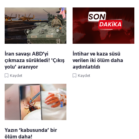
İran savaşı ABD’yi
İntihar ve kaza süsü
çıkmaza sürükledi! 'Çıkış
verilen iki ölüm daha
yolu' aranıyor
aydınlatıldı
Kaydet
Kaydet
Yazın ‘kabusunda’ bir
ölüm daha!