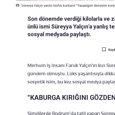
Süreyya Yalçin yanlis teshis kurbani! “Yasadigim deneyim kor
Son dönemde verdiği kilolarla ve z
ünlü ismi Süreyya Yalçın’a yanlış t
sosyal medyada paylaştı.
Kayd
Merhum iş insanı Faruk Yalçın'ın kızı Sür
gündem olmuştu. Lüks yaşantısıyla dikka
sosyetik isim, bu kez sosyal medya payl
“KABURGA KIRIĞINI GÖZDEN
Şimdilerde Bodrum’da tatil yapan Süreyya