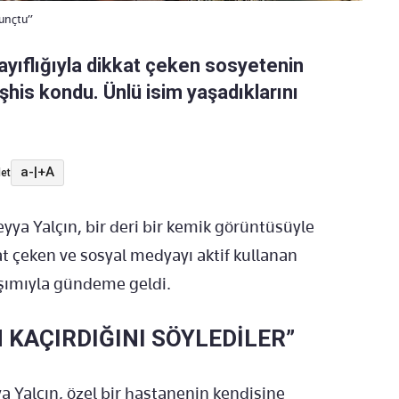
kunçtu”
ayıflığıyla dikkat çeken sosyetenin
eşhis kondu. Ünlü isim yaşadıklarını
a-
|
+A
et
eyya Yalçın, bir deri bir kemik görüntüsüyle
t çeken ve sosyal medyayı aktif kullanan
aşımıyla gündeme geldi.
 KAÇIRDIĞINI SÖYLEDİLER”
 Yalçın, özel bir hastanenin kendisine