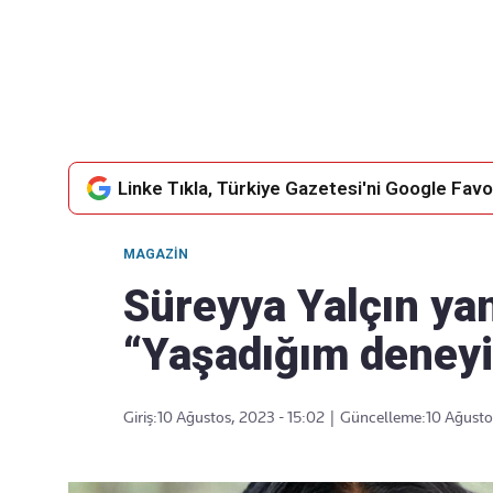
Takip Edin
Favori mecralarınızda haber
akışımıza ulaşın
Linke Tıkla, Türkiye Gazetesi'ni Google Favor
MAGAZIN
Süreyya Yalçın yan
“Yaşadığım deney
Giriş:
10 Ağustos, 2023 - 15:02
|
Güncelleme:
10 Ağusto