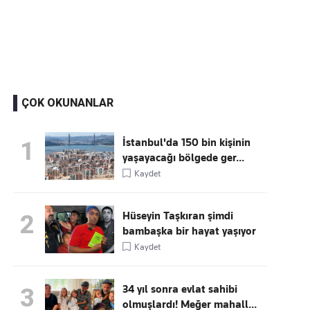
Kaçırmayın
Ücretsiz üye olun, gündemi
şekillendiren gelişmeleri önce siz duyun
ÇOK OKUNANLAR
İstanbul'da 150 bin kişinin
1
yaşayacağı bölgede ger...
Kaydet
Hüseyin Taşkıran şimdi
2
bambaşka bir hayat yaşıyor
Kaydet
34 yıl sonra evlat sahibi
3
olmuşlardı! Meğer mahall...