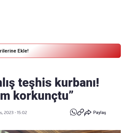
Haber Verin
Editör masamıza bilgi ve materyal
göndermek için
tıklayın
ilerine Ekle!
lış teşhis kurbanı!
im korkunçtu”
s, 2023 - 15:02
Paylaş