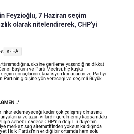
tin Feyzioğlu, 7 Haziran seçim
zlık olarak nitelendirerek, CHP'yi
a-
|
+A
et
 arttıramadığına, aksine gerileme yaşandığına dikkat
enel Başkanı ve Parti Meclisi, hiç kuşku
; seçim sonuçlarının, koalisyon konusunun ve Partiyi
in Partinin gidişine yön vereceği ve seçimli Büyük
ĞMEN..."
in inkar edemeyeceği kadar çok çalışmış olmasına,
anyalarına ve uzun yıllardır görülmemiş kapsamdaki
lığın sebebi, sadece CHP'nin değil, Türkiye'nin
kiye merkez sağ alternatifinden yoksun kaldığında
yet Halk Partisi'nin eridiği bir ortamda hem solu