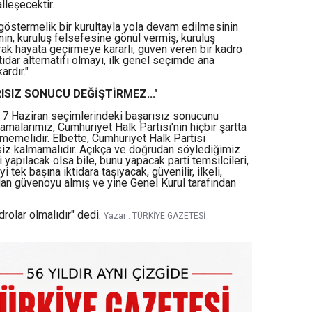
leşecektir.
göstermelik bir kurultayla yola devam edilmesinin
in, kuruluş felsefesine gönül vermiş, kuruluş
yarak hayata geçirmeye kararlı, güven veren bir kadro
idar alternatifi olmayı, ilk genel seçimde ana
ardır."
SIZ SONUCU DEĞİŞTİRMEZ..."
in 7 Haziran seçimlerindeki başarısız sonucunu
malarımız, Cumhuriyet Halk Partisi'nin hiçbir şartta
emelidir. Elbette, Cumhuriyet Halk Partisi
tsiz kalmamalıdır. Açıkça ve doğrudan söylediğimiz
 yapılacak olsa bile, bunu yapacak parti temsilcileri,
 tek başına iktidara taşıyacak, güvenilir, ilkeli,
dan güvenoyu almış ve yine Genel Kurul tarafından
drolar olmalıdır" dedi.
Yazar :
TÜRKİYE GAZETESİ