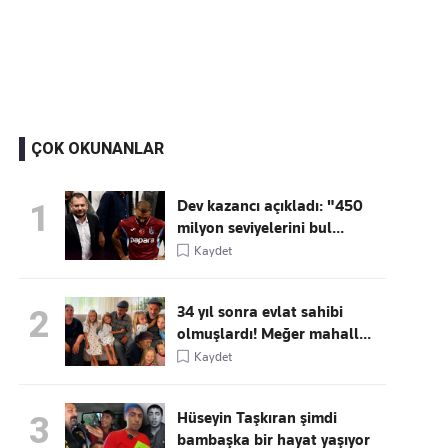
Kaçırmayın
Ücretsiz üye olun, gündemi
şekillendiren gelişmeleri önce siz duyun
ÇOK OKUNANLAR
Dev kazancı açıkladı: "450
1
milyon seviyelerini bul...
Kaydet
34 yıl sonra evlat sahibi
2
olmuşlardı! Meğer mahall...
Kaydet
Hüseyin Taşkıran şimdi
3
bambaşka bir hayat yaşıyor