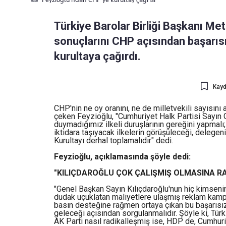
Türkiye Barolar Birliği Başkanı Me
sonuçlarını CHP açısından başarısı
kurultaya çağırdı.
Kayd
CHP'nin ne oy oranını, ne de milletvekili sayısını
çeken Feyzioğlu, "Cumhuriyet Halk Partisi Sayın G
duymadığımız ilkeli duruşlarının gereğini yapmalı
iktidara taşıyacak ilkelerin görüşüleceği, delegen
Kurultayı derhal toplamalıdır" dedi.
Feyzioğlu, açıklamasında şöyle dedi:
"KILIÇDAROĞLU ÇOK ÇALIŞMIŞ OLMASINA RA
"Genel Başkan Sayın Kılıçdaroğlu'nun hiç kimsen
dudak uçuklatan maliyetlere ulaşmış reklam kamp
basın desteğine rağmen ortaya çıkan bu başarısız
geleceği açısından sorgulanmalıdır. Şöyle ki, Tür
AK Parti nasıl radikalleşmiş ise, HDP de, Cumhuri