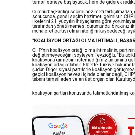
temsil etmeye başlayacak, hem de giderek radikal
Cumhurbaşkanlığı seçimi hezimeti tartışılmadan, 
sonucunda, genel seçim hezimeti gelmiştir. CHP'n
ilkelerini 21. yüzyılın ihtiyaçlarına göre yorumla
tarafından yönetilmemesi durumunda, bırakınız ikt
muhalefet partisi olma niteliğini kaybedeceği aşik
"KOALİSYON ORTAĞI OLMA İHTİMALİ, BAŞARI
CHP'nin koalisyon ortağı olma ihtimalinin, partin
değiştirmeyeceğini söyleyen Feyzioğlu, "Bu açıkla
koalisyona girmesini istemediğimiz anlamına gelm
koalisyon ortağı olabilir. Elbette Türkiye hüküme
şudur: Diğer siyasi partilerle koalisyon görüşmesi
geçici koalisyon hevesi içinde olanlar değil, CHP'yi
tabanı temsil eden ve en üst organ olan Kurultay
koalisyon şartları konusunda talimatlandırılmış ka