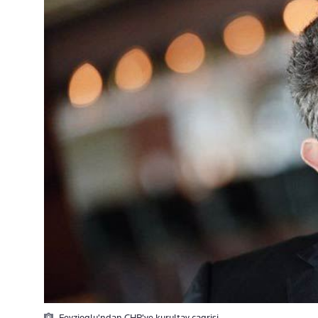
Feyzioglu'ndan CHP'ye kurultay çagrisi