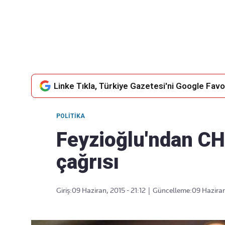
Takip Edin
Favori mecralarınızda haber
akışımıza ulaşın
Linke Tıkla, Türkiye Gazetesi'ni Google Favor
POLITIKA
Feyzioğlu'ndan CH
çağrısı
Giriş:
09 Haziran, 2015 - 21:12
|
Güncelleme:
09 Haziran