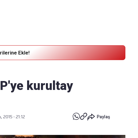
Haber Verin
Editör masamıza bilgi ve materyal
göndermek için
tıklayın
ilerine Ekle!
P'ye kurultay
, 2015 - 21:12
Paylaş