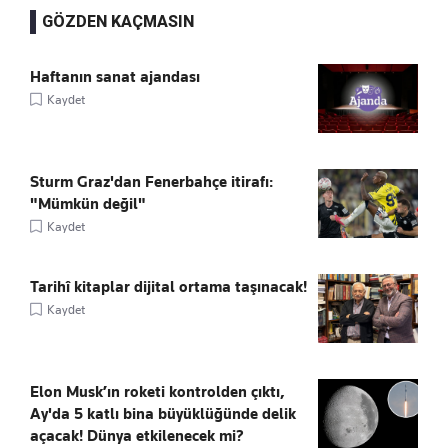
GÖZDEN KAÇMASIN
Haftanın sanat ajandası
Kaydet
Sturm Graz'dan Fenerbahçe itirafı:
"Mümkün değil"
Kaydet
Tarihî kitaplar dijital ortama taşınacak!
Kaydet
Elon Musk’ın roketi kontrolden çıktı,
Ay'da 5 katlı bina büyüklüğünde delik
açacak! Dünya etkilenecek mi?