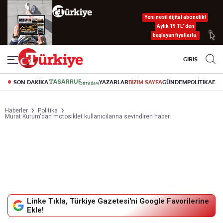
Yeni nesil dijital abonelik!
Aylık 19 TL’ den
başlayan fiyatlarla.
GİRİŞ
SON DAKİKA
YAZARLAR
BİZİM SAYFA
GÜNDEM
POLİTİKA
EK
Haberler
Politika
Murat Kurum'dan motosiklet kullanıcılarına sevindiren haber
Linke Tıkla, Türkiye Gazetesi'ni Google Favorilerine
Ekle!