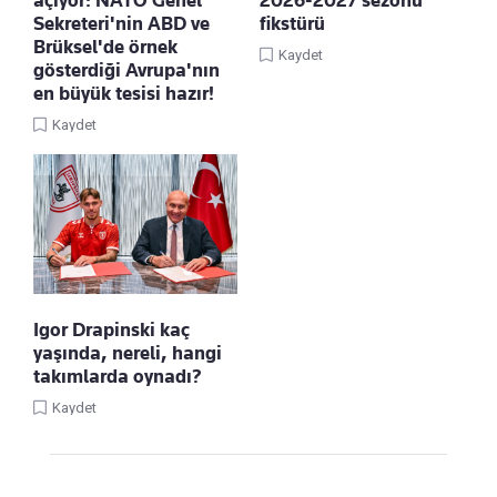
Sekreteri'nin ABD ve
fikstürü
Brüksel'de örnek
Kaydet
gösterdiği Avrupa'nın
en büyük tesisi hazır!
Kaydet
Igor Drapinski kaç
yaşında, nereli, hangi
takımlarda oynadı?
Kaydet