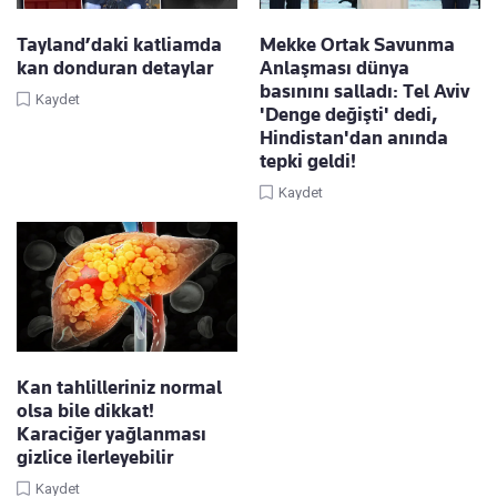
Tayland’daki katliamda
Mekke Ortak Savunma
kan donduran detaylar
Anlaşması dünya
basınını salladı: Tel Aviv
Kaydet
'Denge değişti' dedi,
Hindistan'dan anında
tepki geldi!
Kaydet
Kan tahlilleriniz normal
olsa bile dikkat!
Karaciğer yağlanması
gizlice ilerleyebilir
Kaydet