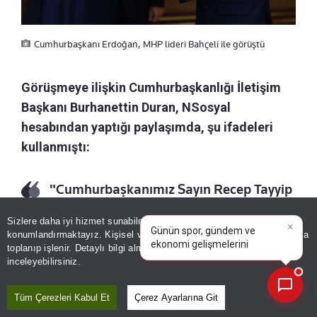
Cumhurbaşkanı Erdoğan, MHP lideri Bahçeli ile görüştü
Görüşmeye ilişkin Cumhurbaşkanlığı İletişim
Başkanı Burhanettin Duran, NSosyal
hesabından yaptığı paylaşımda, şu ifadeleri
kullanmıştı:
"Cumhurbaşkanımız Sayın Recep Tayyip
Erdoğan, MHP Genel Başkanı Sayın
×
Günün spor, gündem ve
Sizlere daha iyi hizmet sunabilmek adına sitemizde
çerez
ekonomi gelişmelerini analiz
Devlet Bahçeli'yi bugün saat 14.00'te
konumlandırmaktayız. Kişisel verileriniz, KVKK ve GDPR kapsamında
edin!
|
toplanıp işlenir. Detaylı bilgi almak için
Aydınlatma Metnimizi
📰
Cumhurbaşkanlığı Külliyesi'nde kabul
Son 30 güne ait haberleri, spor gelişmelerini veya yazar yazılarını sorgulayabilirsiniz.
inceleyebilirsiniz.
edecektir."
Tüm Çerezleri Kabul Et
Çerez Ayarlarına Git