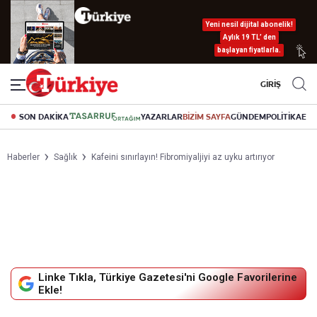
Yeni nesil dijital abonelik!
Aylık 19 TL’ den
başlayan fiyatlarla.
GİRİŞ
SON DAKİKA
YAZARLAR
BİZİM SAYFA
GÜNDEM
POLİTİKA
EK
Haberler
Sağlık
Kafeini sınırlayın! Fibromiyaljiyi az uyku artırıyor
Linke Tıkla, Türkiye Gazetesi'ni Google Favorilerine
Ekle!