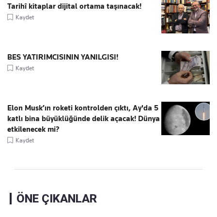
Tarihî kitaplar dijital ortama taşınacak!
Kaydet
BES YATIRIMCISININ YANILGISI!
Kaydet
Elon Musk’ın roketi kontrolden çıktı, Ay'da 5
katlı bina büyüklüğünde delik açacak! Dünya
etkilenecek mi?
Kaydet
ÖNE ÇIKANLAR