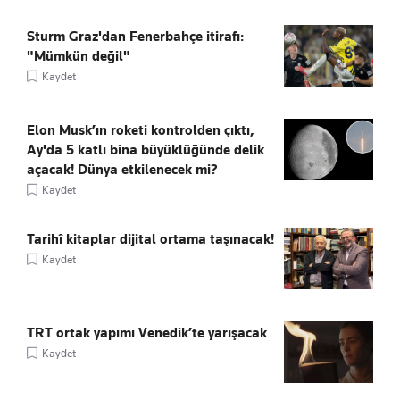
Sturm Graz'dan Fenerbahçe itirafı:
"Mümkün değil"
Kaydet
Elon Musk’ın roketi kontrolden çıktı,
Ay'da 5 katlı bina büyüklüğünde delik
açacak! Dünya etkilenecek mi?
Kaydet
Tarihî kitaplar dijital ortama taşınacak!
Kaydet
TRT ortak yapımı Venedik’te yarışacak
Kaydet