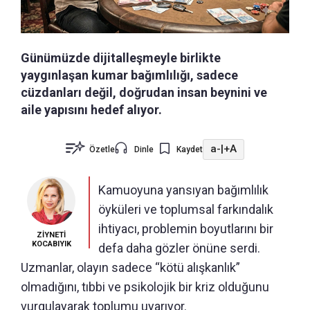
Günümüzde dijitalleşmeyle birlikte
yaygınlaşan kumar bağımlılığı, sadece
cüzdanları değil, doğrudan insan beynini ve
aile yapısını hedef alıyor.
a-
|
+A
Özetle
Dinle
Kaydet
Kamuoyuna yansıyan bağımlılık
öyküleri ve toplumsal farkındalık
ihtiyacı, problemin boyutlarını bir
ZİYNETİ
KOCABIYIK
defa daha gözler önüne serdi.
Uzmanlar, olayın sadece “kötü alışkanlık”
olmadığını, tıbbi ve psikolojik bir kriz olduğunu
vurgulayarak toplumu uyarıyor.