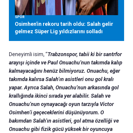
SPOR
Osimhen'in rekoru tarih oldu: Salah gelir
gelmez Süper Lig yıldızlarını solladı
Deneyimli isim, “
Trabzonspor, tabii ki bir santrfor
arayışı içinde ve Paul Onuachu’nun takımda kalıp
kalmayacağını henüz bilmiyoruz. Onuachu, eğer
takımda kalırsa Salah’ın asistleri onu gol kralı
yapar. Ayrıca Salah, Onuachu’nun arkasında gol
krallığında ikinci sırada yer alabilir. Salah ve
Onuachu’nun oynayacağı oyun tarzıyla Victor
Osimhen’i geçeceklerini düşünüyorum. O
bakımdan Salah’ın asistleri, gol atma özelliği ve
Onuachu gibi fizik gücü yüksek bir oyuncuya