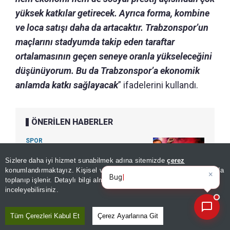
yüksek katkılar getirecek. Ayrıca forma, kombine
ve loca satışı daha da artacaktır. Trabzonspor’un
maçlarını stadyumda takip eden taraftar
ortalamasının geçen seneye oranla yükseleceğini
düşünüyorum. Bu da Trabzonspor’a ekonomik
anlamda katkı sağlayacak
” ifadelerini kullandı.
ÖNERİLEN HABERLER
SPOR
Trabzonspor'da Salah etkisi
Sizlere daha iyi hizmet sunabilmek adına sitemizde
çerez
×
ilk günden başladı: Yok
Bugünün öne çıkan manşetleri
konumlandırmaktayız. Kişisel verileriniz, KVKK ve GDPR kapsamında
ve gelişmeleri nel
satıyor!
toplanıp işlenir. Detaylı bilgi almak için
Aydınlatma Metnimizi
📰
Son 30 güne ait haberleri, spor gelişmelerini veya yazar yazılarını sorgulayabilirsiniz.
inceleyebilirsiniz.
SPOR
Mohamed Salah şaşkınlığını
Tüm Çerezleri Kabul Et
Çerez Ayarlarına Git
gizleyemedi: "Böylesini ilk kez