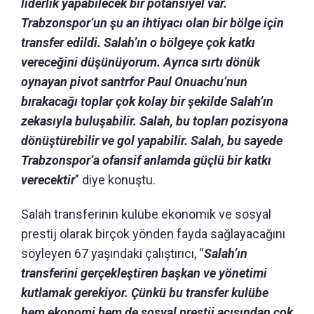
liderlik yapabilecek bir potansiyel var.
Trabzonspor’un şu an ihtiyacı olan bir bölge için
transfer edildi. Salah’ın o bölgeye çok katkı
vereceğini düşünüyorum. Ayrıca sırtı dönük
oynayan pivot santrfor Paul Onuachu’nun
bırakacağı toplar çok kolay bir şekilde Salah’ın
zekasıyla buluşabilir. Salah, bu topları pozisyona
dönüştürebilir ve gol yapabilir. Salah, bu sayede
Trabzonspor’a ofansif anlamda güçlü bir katkı
verecektir
" diye konuştu.
Salah transferinin kulübe ekonomik ve sosyal
prestij olarak birçok yönden fayda sağlayacağını
söyleyen 67 yaşındaki çalıştırıcı, “
Salah’ın
transferini gerçekleştiren başkan ve yönetimi
kutlamak gerekiyor. Çünkü bu transfer kulübe
hem ekonomi hem de sosyal prestij açısından çok