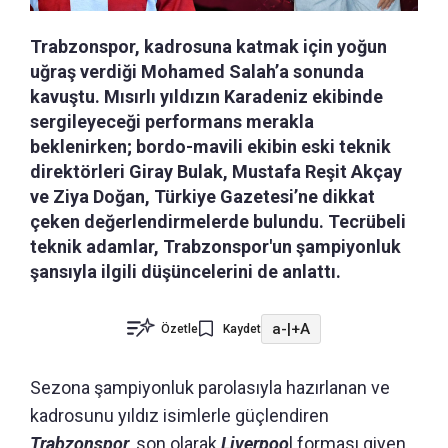
Trabzonspor, kadrosuna katmak için yoğun
uğraş verdiği Mohamed Salah’a sonunda
kavuştu. Mısırlı yıldızın Karadeniz ekibinde
sergileyeceği performans merakla
beklenirken; bordo-mavili ekibin eski teknik
direktörleri Giray Bulak, Mustafa Reşit Akçay
ve Ziya Doğan, Türkiye Gazetesi’ne dikkat
çeken değerlendirmelerde bulundu. Tecrübeli
teknik adamlar, Trabzonspor'un şampiyonluk
şansıyla ilgili düşüncelerini de anlattı.
a-
|
+A
Özetle
Kaydet
Sezona şampiyonluk parolasıyla hazırlanan ve
kadrosunu yıldız isimlerle güçlendiren
Trabzonspor
, son olarak
Liverpoo
l forması giyen