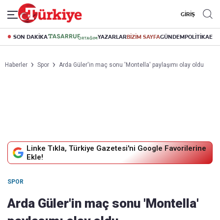
GİRİŞ
SON DAKİKA
YAZARLAR
BİZİM SAYFA
GÜNDEM
POLİTİKA
EK
Haberler
Spor
Arda Güler'in maç sonu 'Montella' paylaşımı olay oldu
Linke Tıkla, Türkiye Gazetesi'ni Google Favorilerine
Ekle!
SPOR
Arda Güler'in maç sonu 'Montella'