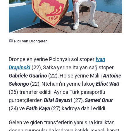
Rick van Drongelen
Drongelen yerine Polonyalı sol stoper
Ivan
Drapinski
(22), Satka yerine İtalyan sağ stoper
Gabriele Guarino
(22), Holse yerine Malili
Antoine
Sekongo
(22), Ntcham'ın yerine İskoç
Elliot Watt
(26) transfer edildi. Ayrıca Türk pasaportlu
gurbetçilerden
Bilal Beyazıt
(27),
Samed Onur
(24) ve
Fatih Kaya
(27) kadroya dahil edildi.
Gelen ve giden transferlerin yanı sıra kiralıktan
dönen oyuncular da kadroya katıldı. İsveçli kanat