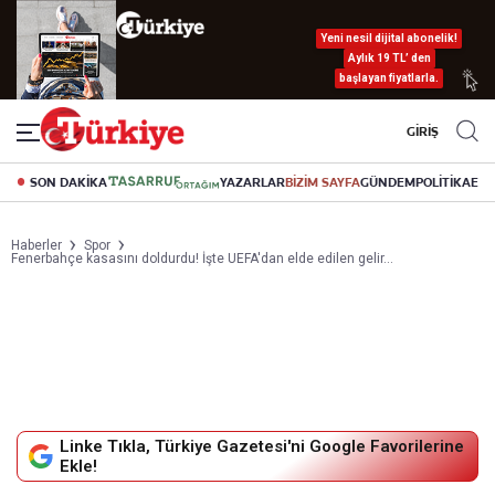
Yeni nesil dijital abonelik!
Aylık 19 TL’ den
başlayan fiyatlarla.
GİRİŞ
SON DAKİKA
YAZARLAR
BİZİM SAYFA
GÜNDEM
POLİTİKA
EK
Haberler
Spor
Fenerbahçe kasasını doldurdu! İşte UEFA'dan elde edilen gelir...
Linke Tıkla, Türkiye Gazetesi'ni Google Favorilerine
Ekle!