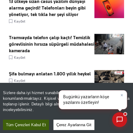
13 ülkeye sızan casus yazılım dünyayı
alarma geçirdi! Telefonları beyin gibi
yönetiyor, tek tıkla her şeyi siliyor
Kaydet
Tramvayda telefon çalıp kaçtı! Temizlik
görevlisinin hırsıza süpürgeli müdahalesi
kamerada
Kaydet
Şifa bulmayı anlatan 1.800 yıllık heykel
Kaydet
Sizlere daha iyi hizmet sunabilmek adına sitemizde
çerez
konumlandırmaktayız. Kişisel verileriniz, KVKK ve GDPR kapsamında
×
Bugünkü yazarların köşe
toplanıp işlenir. Detaylı bilgi almak için
Aydınlatma Metnimizi
📰
Son 30 güne ait haberleri, spor gelişmelerini veya yazar yazılarını sorgulayabilirsiniz.
inceleyebilirsiniz.
ÖNE ÇIKANLAR
Tüm Çerezleri Kabul Et
Çerez Ayarlarına Git