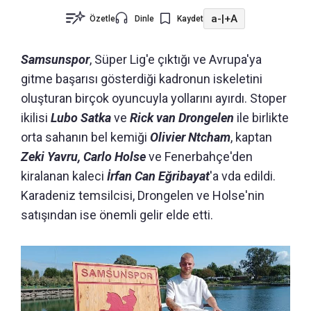
a-
|
+A
Özetle
Dinle
Kaydet
Samsunspor
, Süper Lig'e çıktığı ve Avrupa'ya
gitme başarısı gösterdiği kadronun iskeletini
oluşturan birçok oyuncuyla yollarını ayırdı. Stoper
ikilisi
Lubo Satka
ve
Rick van Drongelen
ile birlikte
orta sahanın bel kemiği
Olivier Ntcham
, kaptan
Zeki Yavru, Carlo Holse
ve Fenerbahçe'den
kiralanan kaleci
İrfan Can Eğribayat
'a vda edildi.
Karadeniz temsilcisi, Drongelen ve Holse'nin
satışından ise önemli gelir elde etti.