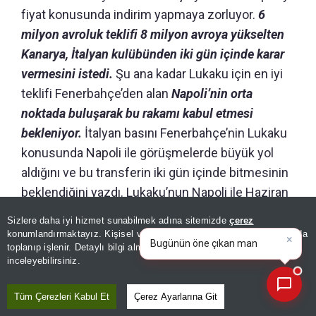
fiyat konusunda indirim yapmaya zorluyor.
6
milyon avroluk teklifi 8 milyon avroya yükselten
Kanarya, İtalyan kulübünden iki gün içinde karar
vermesini istedi.
Şu ana kadar Lukaku için en iyi
teklifi Fenerbahçe’den alan
Napoli’nin orta
noktada buluşarak bu rakamı kabul etmesi
bekleniyor.
İtalyan basını Fenerbahçe’nin Lukaku
konusunda Napoli ile görüşmelerde büyük yol
aldığını ve bu transferin iki gün içinde bitmesinin
beklendiğini yazdı. Lukaku’nun Napoli ile Haziran
2027’ye kadar sözleşmesi bulunuyor.
Sizlere daha iyi hizmet sunabilmek adına sitemizde
çerez
×
Bugünün öne çıkan manşetleri
konumlandırmaktayız. Kişisel verileriniz, KVKK ve GDPR kapsamında
ve gelişmeleri neler?
|
toplanıp işlenir. Detaylı bilgi almak için
Aydınlatma Metnimizi
DÜNYADA İKİNCİ SIRADA
📰
Son 30 güne ait haberleri, spor gelişmelerini veya yazar yazılarını sorgulayabilirsiniz.
inceleyebilirsiniz.
1,91 metre boyu ve 103 kiloluk ağırlığıyla
Tüm Çerezleri Kabul Et
Çerez Ayarlarına Git
dünyanın en iri futbolcuları arasında yer alan 33