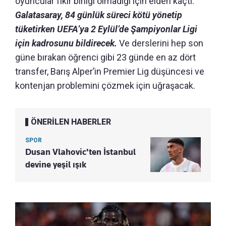
oyuncular fikir birliği olmadığı için elden kaçtı.
Galatasaray, 84 günlük süreci kötü yönetip
tüketirken UEFA’ya 2 Eylül’de Şampiyonlar Ligi
için kadrosunu bildirecek.
Ve derslerini hep son
güne bırakan öğrenci gibi 23 günde en az dört
transfer, Barış Alper’in Premier Lig düşüncesi ve
kontenjan problemini çözmek için uğraşacak.
ÖNERİLEN HABERLER
SPOR
Dusan Vlahovic'ten İstanbul
devine yeşil ışık