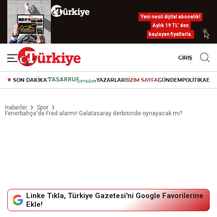
Yeni nesil dijital abonelik!
Aylık 19 TL’ den
başlayan fiyatlarla.
GİRİŞ
SON DAKİKA
YAZARLAR
BİZİM SAYFA
GÜNDEM
POLİTİKA
EK
Haberler
Spor
Fenerbahçe'de Fred alarmı! Galatasaray derbisinde oynayacak mı?
Linke Tıkla, Türkiye Gazetesi'ni Google Favorilerine
Ekle!