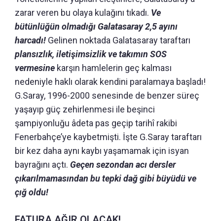
zarar veren bu olaya kulağını tıkadı.
Ve
bütünlüğün olmadığı Galatasaray 2,5 ayını
harcadı!
Gelinen noktada Galatasaray taraftarı
plansızlık, iletişimsizlik ve takımın SOS
vermesine
karşın hamlelerin geç kalması
nedeniyle haklı olarak kendini paralamaya başladı!
G.Saray, 1996-2000 senesinde de benzer süreç
yaşayıp güç zehirlenmesi ile beşinci
şampiyonluğu âdeta pas geçip tarihî rakibi
Fenerbahçe’ye kaybetmişti. İşte G.Saray taraftarı
bir kez daha aynı kaybı yaşamamak için isyan
bayrağını açtı.
Geçen sezondan acı dersler
çıkarılmamasından bu tepki dağ gibi büyüdü ve
çığ oldu!
FATURA AĞIR OLACAK!