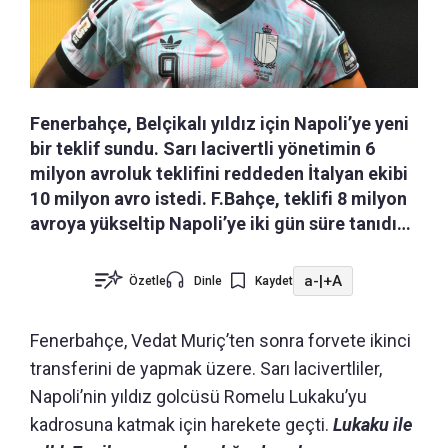
Fenerbahçe, Belçikalı yıldız için Napoli’ye yeni
bir teklif sundu. Sarı lacivertli yönetimin 6
milyon avroluk teklifini reddeden İtalyan ekibi
10 milyon avro istedi. F.Bahçe, teklifi 8 milyon
avroya yükseltip Napoli’ye iki gün süre tanıdı…
a-
|
+A
Özetle
Dinle
Kaydet
Fenerbahçe, Vedat Muriç’ten sonra forvete ikinci
transferini de yapmak üzere. Sarı lacivertliler,
Napoli’nin yıldız golcüsü Romelu Lukaku’yu
kadrosuna katmak için harekete geçti.
Lukaku ile