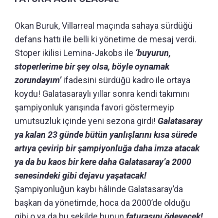
Okan Buruk, Villarreal maçında sahaya sürdüğü
defans hattı ile belli ki yönetime de mesaj verdi.
Stoper ikilisi Lemina-Jakobs ile
‘buyurun,
stoperlerime bir şey olsa, böyle oynamak
zorundayım’
ifadesini sürdüğü kadro ile ortaya
koydu! Galatasaraylı yıllar sonra kendi takımını
şampiyonluk yarışında favori göstermeyip
umutsuzluk içinde yeni sezona girdi!
Galatasaray
ya kalan 23 günde bütün yanlışlarını kısa sürede
artıya çevirip bir şampiyonluğa daha imza atacak
ya da bu kaos bir kere daha Galatasaray’a 2000
senesindeki gibi dejavu yaşatacak!
Şampiyonluğun kaybı hâlinde Galatasaray’da
başkan da yönetimde, hoca da 2000’de olduğu
gibi o ya da bu şekilde bunun
faturasını ödeyecek!