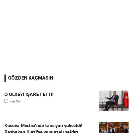
GÖZDEN KAÇMASIN
O ÜLKEYİ İŞARET ETTİ!
Kaydet
Kosova Meclisi'nde tansiyon yükseldi!
Başbakan Kurti'ye yumurtalı saldırı