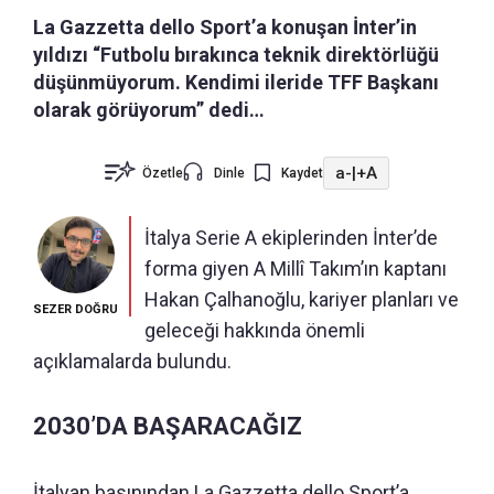
La Gazzetta dello Sport’a konuşan İnter’in
yıldızı “Futbolu bırakınca teknik direktörlüğü
düşünmüyorum. Kendimi ileride TFF Başkanı
olarak görüyorum” dedi…
a-
|
+A
Özetle
Dinle
Kaydet
İtalya Serie A ekiplerinden İnter’de
forma giyen A Millî Takım’ın kaptanı
Hakan Çalhanoğlu, kariyer planları ve
SEZER DOĞRU
geleceği hakkında önemli
açıklamalarda bulundu.
2030’DA BAŞARACAĞIZ
İtalyan basınından La Gazzetta dello Sport’a