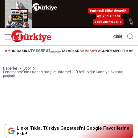
Yeni nesil dijital abonelik!
Aylık 19 TL’ den
başlayan fiyatlarla.
GİRİŞ
SON DAKİKA
YAZARLAR
BİZİM SAYFA
GÜNDEM
POLİTİKA
EK
Haberler
Spor
Fenerbahçe'nin Lugano maçı muhtemel 11'i belli oldu! Kanarya avantaj
peşinde
Linke Tıkla, Türkiye Gazetesi'ni Google Favorilerine
Ekle!