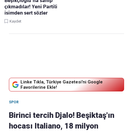
Beşikçioğlu'na sahip
çıkmadılar! Yeni Partili
isimden sert sözler
Kaydet
Linke Tıkla, Türkiye Gazetesi'ni Google
Favorilerine Ekle!
SPOR
Birinci tercih Djalo! Beşiktaş'ın
hocası Italiano, 18 milyon