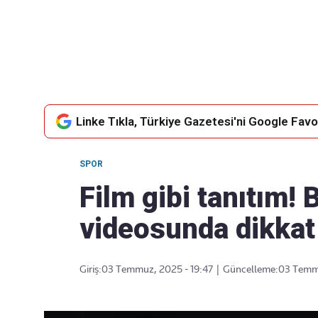
Takip Edin
Favori mecralarınızda haber akışımıza ulaşın
Linke Tıkla, Türkiye Gazetesi'ni Google Favor
SPOR
Film gibi tanıtım! 
videosunda dikkat
Giriş:
03 Temmuz, 2025 - 19:47
|
Güncelleme:
03 Temmu