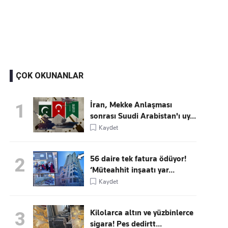
Kaçırmayın
Ücretsiz üye olun, gündemi şekillendiren gelişmeleri önce siz duyun
ÇOK OKUNANLAR
İran, Mekke Anlaşması
1
sonrası Suudi Arabistan'ı uy...
Kaydet
56 daire tek fatura ödüyor!
2
‘Müteahhit inşaatı yar...
Kaydet
Kilolarca altın ve yüzbinlerce
3
sigara! Pes dedirtt...