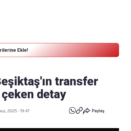
Haber Verin
Editör masamıza bilgi ve materyal göndermek için
tıklayın
ilerine Ekle!
Beşiktaş'ın transfer
 çeken detay
z, 2025 - 19:47
Paylaş