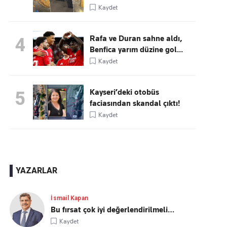
Kaydet
Rafa ve Duran sahne aldı,
4
Benfica yarım düzine gol...
Kaydet
Kayseri’deki otobüs
5
faciasından skandal çıktı!
Kaydet
YAZARLAR
İsmail Kapan
Bu fırsat çok iyi değerlendirilmeli…
Kaydet