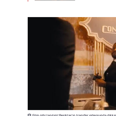
Film gibi tanıtım! Beşiktaş'ın transfer videosunda dikka