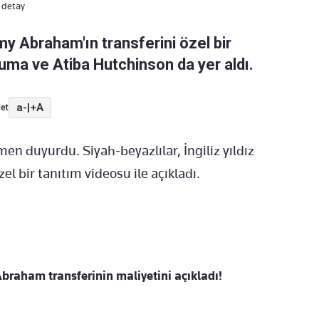
 detay
y Abraham'ın transferini özel bir
ouma ve Atiba Hutchinson da yer aldı.
a-
|
+A
et
en duyurdu. Siyah-beyazlılar, İngiliz yıldız
el bir tanıtım videosu ile açıkladı.
raham transferinin maliyetini açıkladı!