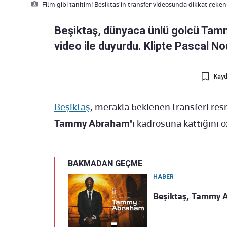
Film gibi tanitim! Besiktas'in transfer videosunda dikkat çeken
Beşiktaş, dünyaca ünlü golcü Tamm
video ile duyurdu. Klipte Pascal N
Kayd
Beşiktaş
, merakla beklenen transferi resm
Tammy Abraham'ı
kadrosuna kattığını öz
BAKMADAN GEÇME
HABER
Beşiktaş, Tammy Ab