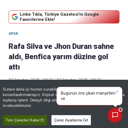
Linke Tıkla, Türkiye Gazetesi'ni Google
Favorilerine Ekle!
SPOR
Rafa Silva ve Jhon Duran sahne
aldı, Benfica yarım düzine gol
attı
07 Ağustos, 2026 - 00:17
|
07 Ağustos, 2026 - 00:17
Paylaş
Sizlere daha iyi hizmet sunabilmek adına sitemizde
çerez
×
Bugünün öne çıkan manşetleri
konumlandırmaktayız. Kişisel verileriniz, KVKK ve GDPR kapsamında
ve gelişmeleri neler?
|
toplanıp işlenir. Detaylı bilgi almak için
Aydınlatma Metnimizi
📰
Son 30 güne ait haberleri, spor gelişmelerini veya yazar yazılarını sorgulayabilirsiniz.
inceleyebilirsiniz.
Tüm Çerezleri Kabul Et
Çerez Ayarlarına Git