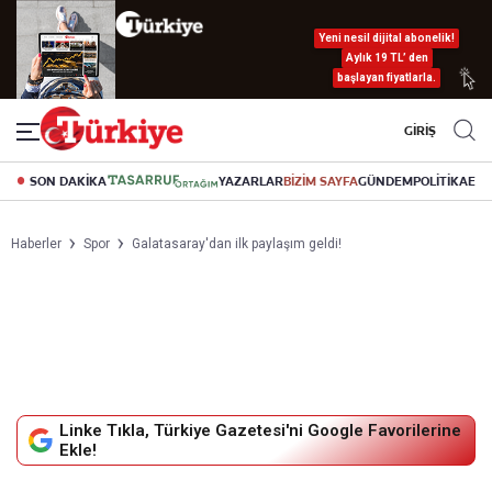
Yeni nesil dijital abonelik!
Aylık 19 TL’ den
başlayan fiyatlarla.
GİRİŞ
SON DAKİKA
YAZARLAR
BİZİM SAYFA
GÜNDEM
POLİTİKA
EK
Haberler
Spor
Galatasaray'dan ilk paylaşım geldi!
Linke Tıkla, Türkiye Gazetesi'ni Google Favorilerine
Ekle!