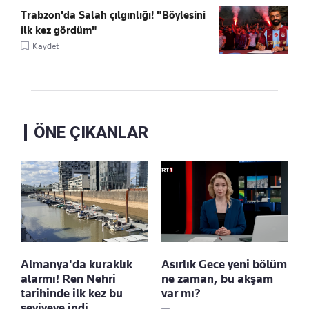
Trabzon'da Salah çılgınlığı! "Böylesini
ilk kez gördüm"
Kaydet
ÖNE ÇIKANLAR
Almanya'da kuraklık
Asırlık Gece yeni bölüm
alarmı! Ren Nehri
ne zaman, bu akşam
tarihinde ilk kez bu
var mı?
seviyeye indi