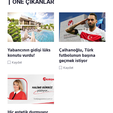
ÖNE ÇIKANLAR
Yabancının gidişi lüks
Çalhanoğlu, Türk
konutu vurdu!
futbolunun başına
geçmek istiyor
Kaydet
Kaydet
Hiç estetik durmuyor…