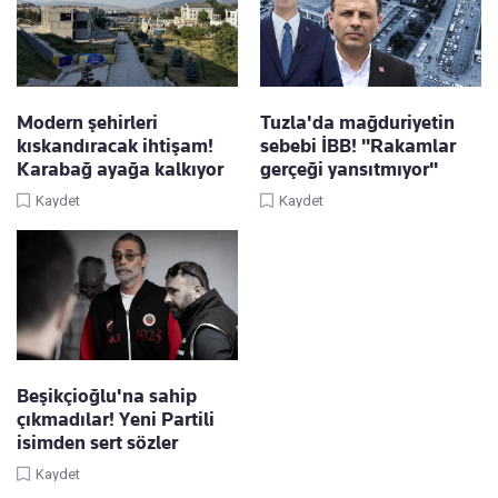
Modern şehirleri
Tuzla'da mağduriyetin
kıskandıracak ihtişam!
sebebi İBB! "Rakamlar
Karabağ ayağa kalkıyor
gerçeği yansıtmıyor"
Kaydet
Kaydet
Beşikçioğlu'na sahip
çıkmadılar! Yeni Partili
isimden sert sözler
Kaydet