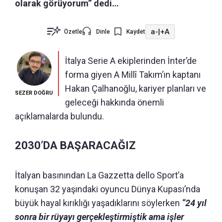
olarak görüyorum” dedi…
a-
|
+A
Özetle
Dinle
Kaydet
İtalya Serie A ekiplerinden İnter’de
forma giyen A Millî Takım’ın kaptanı
Hakan Çalhanoğlu, kariyer planları ve
SEZER DOĞRU
geleceği hakkında önemli
açıklamalarda bulundu.
2030’DA BAŞARACAĞIZ
İtalyan basınından La Gazzetta dello Sport’a
konuşan 32 yaşındaki oyuncu Dünya Kupası’nda
büyük hayal kırıklığı yaşadıklarını söylerken
“24 yıl
sonra bir rüyayı gerçekleştirmiştik ama işler