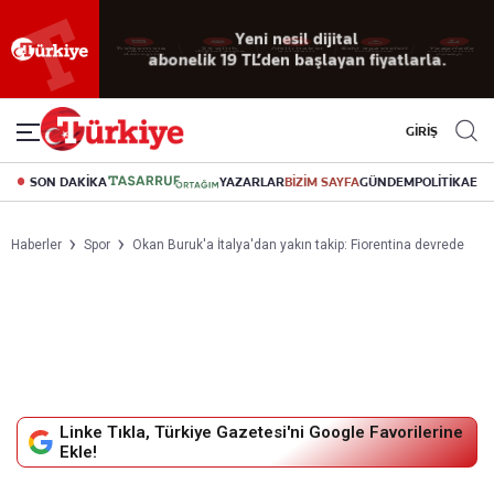
Yeni nesil dijital
abonelik 19 TL’den başlayan fiyatlarla.
GİRİŞ
SON DAKİKA
YAZARLAR
BİZİM SAYFA
GÜNDEM
POLİTİKA
EK
Haberler
Spor
Okan Buruk'a İtalya'dan yakın takip: Fiorentina devrede
Linke Tıkla, Türkiye Gazetesi'ni Google Favorilerine
Ekle!