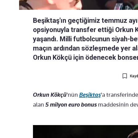
Beşiktaş'ın geçtiğimiz temmuz ayı
opsiyonuyla transfer ettiği Orkun Kö
yaşandı. Milli futbolcunun siyah-bey
maçın ardından sözleşmede yer ala
Orkun Kökçü için ödenecek bonserv
Kayd
Orkun Kökçü
'nün
Beşiktaş
'a transferind
alan
5 milyon euro bonus
maddesinin devre