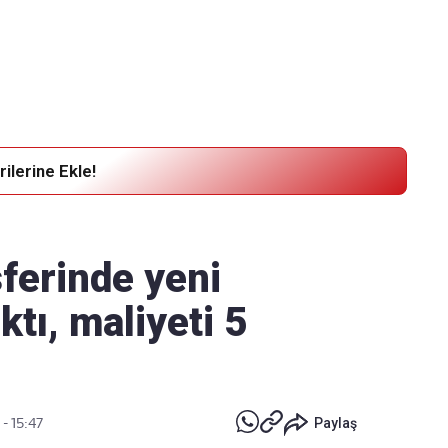
Haber Verin
Editör masamıza bilgi ve materyal göndermek için
tıklayın
ilerine Ekle!
ferinde yeni
tı, maliyeti 5
 - 15:47
Paylaş