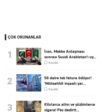
Kaçırmayın
Ücretsiz üye olun, gündemi şekillendiren gelişmeleri önce siz duyun
ÇOK OKUNANLAR
İran, Mekke Anlaşması
1
sonrası Suudi Arabistan'ı uy...
Kaydet
56 daire tek fatura ödüyor!
2
‘Müteahhit inşaatı yar...
Kaydet
Kilolarca altın ve yüzbinlerce
3
sigara! Pes dedirtt...