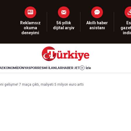
Dünya
Yaşam
Kültür-Sanat
Orta Doğu
Sağlık
Sinema
Avrupa
Hava Durumu
Arkeoloji
Reklamsız
56 yıllık
Akıllı haber
Es
okuma
dijital arşiv
asistanı
gazet
Amerika
Yemek
Kitap
deneyimi
ind
Afrika
Seyahat
Tarih
İsrail-Gazze
Aktüel
A
EKONOMİ
DÜNYA
SPOR
RESMİ İLANLAR
HABER JET
İzle
Uygulamalar
i gelişme! 7 maça çıktı, maliyeti 5 milyon euro arttı
rı