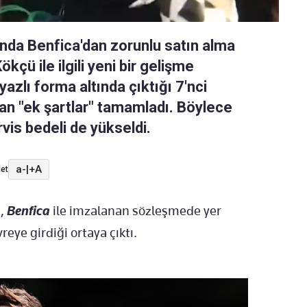
nda Benfica'dan zorunlu satın alma
kçü ile ilgili yeni bir gelişme
azlı forma altında çıktığı 7'nci
n "ek şartlar" tamamladı. Böylece
is bedeli de yükseldi.
a-
|
+A
et
e,
Benfica
ile imzalanan sözleşmede yer
ye girdiği ortaya çıktı.