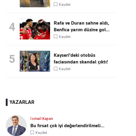
Kaydet
Rafa ve Duran sahne aldı,
4
Benfica yarım düzine gol...
Kaydet
Kayseri’deki otobüs
5
faciasından skandal çıktı!
Kaydet
YAZARLAR
İsmail Kapan
Bu fırsat çok iyi değerlendirilmeli…
Kaydet