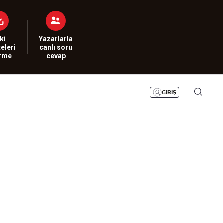
Bizim Sayfa
Namaz Vakitleri
Sesli Yayınlar
ki
Yazarlarla
eleri
canlı soru
irme
cevap
GİRİŞ