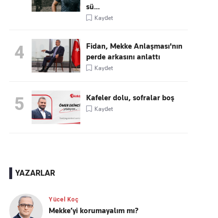
sü...
Kaydet
Fidan, Mekke Anlaşması'nın
4
perde arkasını anlattı
Kaydet
Kafeler dolu, sofralar boş
5
Kaydet
YAZARLAR
Yücel Koç
Mekke’yi korumayalım mı?