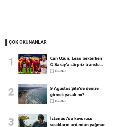
Kaçırmayın
Ücretsiz üye olun, gündemi şekillendiren gelişmeleri önce siz duyun
ÇOK OKUNANLAR
Can Uzun, Leao beklerken
1
G.Saray'a sürpriz transfe...
Kaydet
9 Ağustos Şile'de denize
2
girmek yasak mı?
Kaydet
İstanbul'da kavurucu
3
sıcakların ardından yağmur