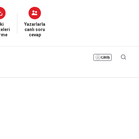
Bizim Sayfa
Namaz Vakitleri
Sesli Yayınlar
ki
Yazarlarla
eleri
canlı soru
irme
cevap
GİRİŞ