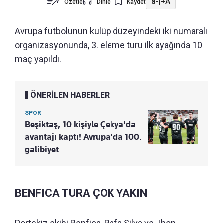
a-
|
+A
Özetle
Dinle
Kaydet
Avrupa futbolunun kulüp düzeyindeki iki numaralı
organizasyonunda, 3. eleme turu ilk ayağında 10
maç yapıldı.
ÖNERİLEN HABERLER
SPOR
Beşiktaş, 10 kişiyle Çekya'da
avantajı kaptı! Avrupa'da 100.
galibiyet
BENFICA TURA ÇOK YAKIN
Portekiz ekibi Benfica, Rafa Silva ve Jhon