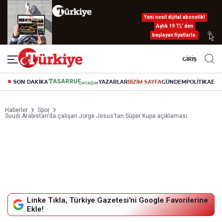
Yeni nesil dijital abonelik!
Aylık 19 TL’ den
başlayan fiyatlarla.
GİRİŞ
SON DAKİKA
YAZARLAR
BİZİM SAYFA
GÜNDEM
POLİTİKA
EK
Haberler
Spor
Suudi Arabistan'da çalışan Jorge Jesus'tan Süper Kupa açıklaması
Linke Tıkla, Türkiye Gazetesi'ni Google Favorilerine
Ekle!