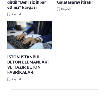
girdi! "Beni siz ihbar
Galatasaray itirafı!
ettiniz" kavgası
Kaydet
Kaydet
İSTON İSTANBUL
BETON ELEMANLARI
VE HAZIR BETON
FABRİKALARI
Kaydet