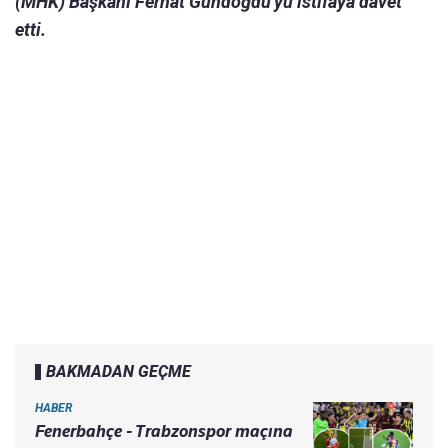
(MHK) Başkanı Ferhat Gündoğdu'yu istifaya davet
etti.
BAKMADAN GEÇME
HABER
Fenerbahçe - Trabzonspor maçına