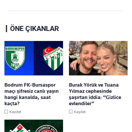
ÖNE ÇIKANLAR
Bodrum FK-Bursaspor
Burak Yörük ve Tuana
maçı şifresiz canlı yayın
Yılmaz cephesinde
hangi kanalda, saat
şaşırtan iddia: “Gizlice
kaçta?
evlendiler”
Kaydet
Kaydet