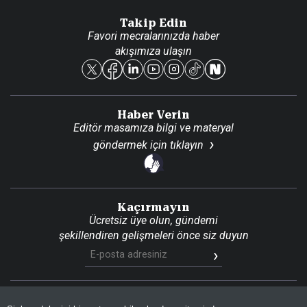
Danışma Telefonları
Takip Edin
Favori mecralarınızda haber
Yasal
akışımıza ulaşın
Reklam Ver
Haber Verin
Editör masamıza bilgi ve materyal
göndermek için
tıklayın
Kaçırmayın
Ücretsiz üye olun, gündemi
şekillendiren gelişmeleri önce siz duyun
Son Dakika
Site Haritası
RSS
KVKK Aydınlatma Metni