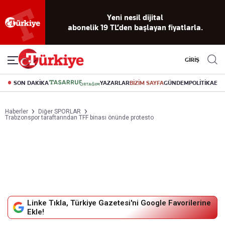
Yeni nesil dijital
abonelik 19 TL’den başlayan fiyatlarla.
GİRİŞ
SON DAKİKA
YAZARLAR
BİZİM SAYFA
GÜNDEM
POLİTİKA
EK
Haberler
Diğer SPORLAR
Trabzonspor taraftarından TFF binası önünde protesto
Linke Tıkla, Türkiye Gazetesi'ni Google Favorilerine
Ekle!