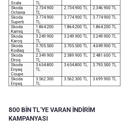
Scala
TL
Skoda
2.734.900
2.734.900 TL
2.346.900 TL
Octavia
TL
Skoda
3.774.900
3.774.900 TL
3.774.900 TL
Superb
TL
Skoda
1.864.200
1.864.200 TL
1.864.200 TL
Kamiq
TL
Skoda
3.249.900
3.249.900 TL
3.249.900 TL
Karoq
TL
Skoda
3.705.500
3.705.500 TL
4.049.900 TL
Kodiaq
TL
Skoda
2.349.900
2.389.900 TL
2.481.600 TL
Elroq
TL
Skoda
3.654.800
3.654.800 TL
3.793.500 TL
Enyaq
TL
Coupe
Skoda
3.562.300
3.562.300 TL
3.699.900 TL
Enyaq
TL
800 BİN TL’YE VARAN İNDİRİM
KAMPANYASI