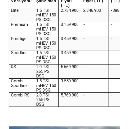
Versiyonu
Şanzıman
Fiyatı
Fiyat (TL)
(TL)
(TL)
Elite
1.5 TSI
2.734.900
2.346.900
-388.000
mHEV 150
PS DSG
Premium
1.5 TSI
3.159.900
-
-
mHEV 150
PS DSG
Prestige
1.5 TSI
3.459.900
-
-
mHEV 150
PS DSG
Sportline
1.5 TSI
3.459.900
-
-
mHEV 150
PS DSG
RS
2.0 TSI
5.669.900
-
-
265 PS
DSG
Combi
1.5 TSI
3.559.900
-
Sportline
mHEV 150
PS DSG
Combi RS
2.0 TSI
5.769.900
-
-
265 PS
DSG