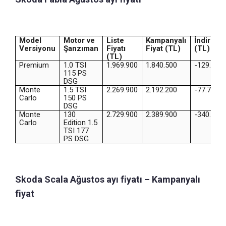
Model
Motor ve
Liste
Kampanyalı
İndirim
Versiyonu
Şanzıman
Fiyatı
Fiyat (TL)
(TL)
(TL)
Premium
1.0 TSI
1.969.900
1.840.500
-129.400
115 PS
DSG
Monte
1.5 TSI
2.269.900
2.192.200
-77.700
Carlo
150 PS
DSG
Monte
130
2.729.900
2.389.900
-340.000
Carlo
Edition 1.5
TSI 177
PS DSG
Skoda Scala Ağustos ayı fiyatı – Kampanyalı
fiyat