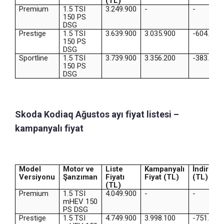
(TL)
Premium
1.5 TSI
3.249.900
-
-
150 PS
DSG
Prestige
1.5 TSI
3.639.900
3.035.900
-604.000
150 PS
DSG
Sportline
1.5 TSI
3.739.900
3.356.200
-383.700
150 PS
DSG
Skoda Kodiaq Ağustos ayı fiyat listesi –
kampanyalı fiyat
Model
Motor ve
Liste
Kampanyalı
İndirim
Versiyonu
Şanzıman
Fiyatı
Fiyat (TL)
(TL)
(TL)
Premium
1.5 TSI
4.049.900
-
-
mHEV 150
PS DSG
Prestige
1.5 TSI
4.749.900
3.998.100
-751.800