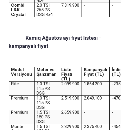
4x4
Combi
2.0 TSI
7.319.900
-
-
L&K
265 PS
Crystal
DSG 4x4
Skoda
Kamiq Ağustos ayı fiyat listesi -
kampanyalı fiyat
Model
Motor ve
Liste
Kampanyalı
İndirim
Versiyonu
Şanzıman
Fiyatı
Fiyat (TL)
(TL)
(TL)
Elite
1.0 TSI
2.099.900
1.864.200
-235.700
115 PS
DSG
Premium
1.0 TSI
2.519.900
2.049.100
-470.800
115 PS
DSG
Premium
1.5 TSI
2.659.900
-
-
150 PS
DSG
Monte
1.5 TSI
2.829.900
2.375.400
-454.500