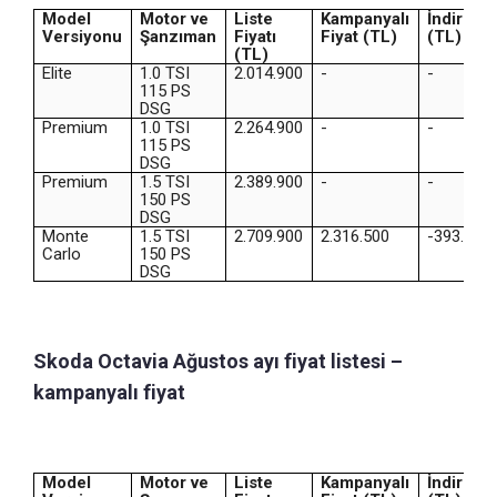
Model
Motor ve
Liste
Kampanyalı
İndirim
Versiyonu
Şanzıman
Fiyatı
Fiyat (TL)
(TL)
(TL)
Elite
1.0 TSI
2.014.900
-
-
115 PS
DSG
Premium
1.0 TSI
2.264.900
-
-
115 PS
DSG
Premium
1.5 TSI
2.389.900
-
-
150 PS
DSG
Monte
1.5 TSI
2.709.900
2.316.500
-393.400
Carlo
150 PS
DSG
Skoda Octavia Ağustos ayı fiyat listesi –
kampanyalı fiyat
Model
Motor ve
Liste
Kampanyalı
İndirim