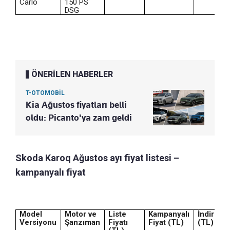
Carlo
150 PS
DSG
ÖNERİLEN HABERLER
T-OTOMOBİL
Kia Ağustos fiyatları belli
oldu: Picanto'ya zam geldi
Skoda Karoq Ağustos ayı fiyat listesi –
kampanyalı fiyat
Model
Motor ve
Liste
Kampanyalı
İndirim
Versiyonu
Şanzıman
Fiyatı
Fiyat (TL)
(TL)