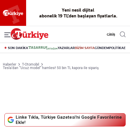
Yeni nesil dijital
abonelik 19 TL’den başlayan fiyatlarla.
GİRİŞ
SON DAKİKA
YAZARLAR
BİZİM SAYFA
GÜNDEM
POLİTİKA
EK
Haberler
T-Otomobil
Tesla’dan “Ucuz model” hamlesi! 50 bin TL kapora ile sipariş
Linke Tıkla, Türkiye Gazetesi'ni Google Favorilerine
Ekle!