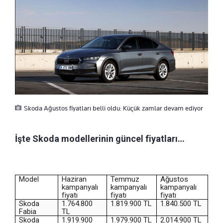
Skoda Ağustos fiyatları belli oldu: Küçük zamlar devam ediyor
İşte Skoda modellerinin güncel fiyatları…
Model
Haziran
Temmuz
Ağustos
kampanyalı
kampanyalı
kampanyalı
fiyatı
fiyatı
fiyatı
Skoda
1.764.800
1.819.900 TL
1.840.500 TL
Fabia
TL
Skoda
1.919.900
1.979.900 TL
2.014.900 TL