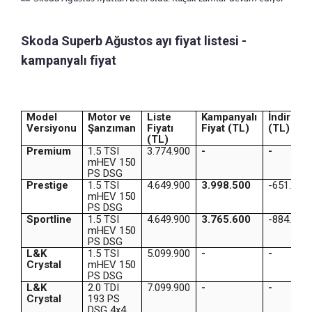
Skoda Superb Ağustos ayı fiyat listesi -
kampanyalı fiyat
Model
Motor ve
Liste
Kampanyalı
İndirim
Versiyonu
Şanzıman
Fiyatı
Fiyat (TL)
(TL)
(TL)
Premium
1.5 TSI
3.774.900
-
-
mHEV 150
PS DSG
Prestige
1.5 TSI
4.649.900
3.998.500
-651.400
mHEV 150
PS DSG
Sportline
1.5 TSI
4.649.900
3.765.600
-884.300
mHEV 150
PS DSG
L&K
1.5 TSI
5.099.900
-
-
Crystal
mHEV 150
PS DSG
L&K
2.0 TDI
7.099.900
-
-
Crystal
193 PS
DSG 4x4