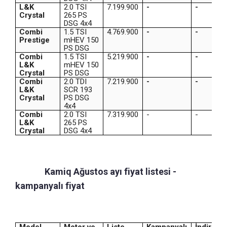
L&K
2.0 TSI
7.199.900
-
-
Crystal
265 PS
DSG 4x4
Combi
1.5 TSI
4.769.900
-
-
Prestige
mHEV 150
PS DSG
Combi
1.5 TSI
5.219.900
-
-
L&K
mHEV 150
Crystal
PS DSG
Combi
2.0 TDI
7.219.900
-
-
L&K
SCR 193
Crystal
PS DSG
4x4
Combi
2.0 TSI
7.319.900
-
-
L&K
265 PS
Crystal
DSG 4x4
Skoda
Kamiq Ağustos ayı fiyat listesi -
kampanyalı fiyat