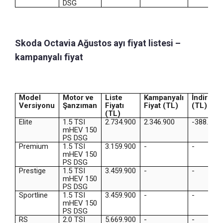
DSG
Skoda Octavia Ağustos ayı fiyat listesi –
kampanyalı fiyat
Model
Motor ve
Liste
Kampanyalı
İndirim
Versiyonu
Şanzıman
Fiyatı
Fiyat (TL)
(TL)
(TL)
Elite
1.5 TSI
2.734.900
2.346.900
-388.000
mHEV 150
PS DSG
Premium
1.5 TSI
3.159.900
-
-
mHEV 150
PS DSG
Prestige
1.5 TSI
3.459.900
-
-
mHEV 150
PS DSG
Sportline
1.5 TSI
3.459.900
-
-
mHEV 150
PS DSG
RS
2.0 TSI
5.669.900
-
-