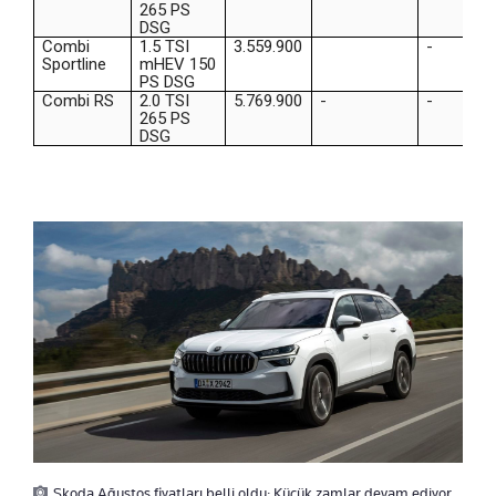
265 PS
DSG
Combi
1.5 TSI
3.559.900
-
Sportline
mHEV 150
PS DSG
Combi RS
2.0 TSI
5.769.900
-
-
265 PS
DSG
Skoda Ağustos fiyatları belli oldu: Küçük zamlar devam ediyor