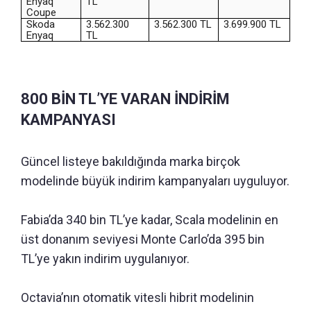
Enyaq
TL
Coupe
Skoda
3.562.300
3.562.300 TL
3.699.900 TL
Enyaq
TL
800 BİN TL’YE VARAN İNDİRİM
KAMPANYASI
Güncel listeye bakıldığında marka birçok
modelinde büyük indirim kampanyaları uyguluyor.
Fabia’da 340 bin TL’ye kadar, Scala modelinin en
üst donanım seviyesi Monte Carlo’da 395 bin
TL’ye yakın indirim uygulanıyor.
Octavia’nın otomatik vitesli hibrit modelinin