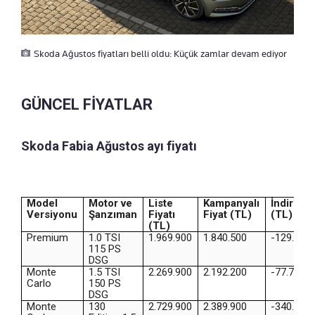
Skoda Ağustos fiyatları belli oldu: Küçük zamlar devam ediyor
GÜNCEL FİYATLAR
Skoda Fabia Ağustos ayı fiyatı
Model
Motor ve
Liste
Kampanyalı
İndirim
Versiyonu
Şanzıman
Fiyatı
Fiyat (TL)
(TL)
(TL)
Premium
1.0 TSI
1.969.900
1.840.500
-129.400
115 PS
DSG
Monte
1.5 TSI
2.269.900
2.192.200
-77.700
Carlo
150 PS
DSG
Monte
130
2.729.900
2.389.900
-340.000