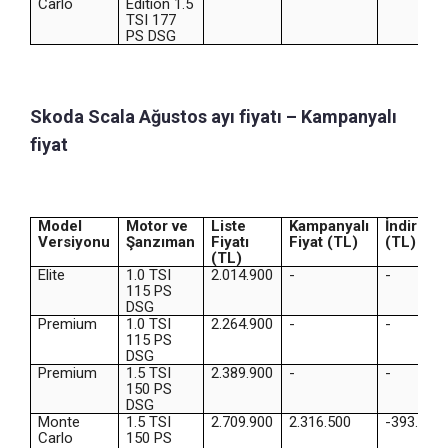
Carlo
Edition 1.5
TSI 177
PS DSG
Skoda Scala Ağustos ayı fiyatı – Kampanyalı
fiyat
Model
Motor ve
Liste
Kampanyalı
İndirim
Versiyonu
Şanzıman
Fiyatı
Fiyat (TL)
(TL)
(TL)
Elite
1.0 TSI
2.014.900
-
-
115 PS
DSG
Premium
1.0 TSI
2.264.900
-
-
115 PS
DSG
Premium
1.5 TSI
2.389.900
-
-
150 PS
DSG
Monte
1.5 TSI
2.709.900
2.316.500
-393.400
Carlo
150 PS