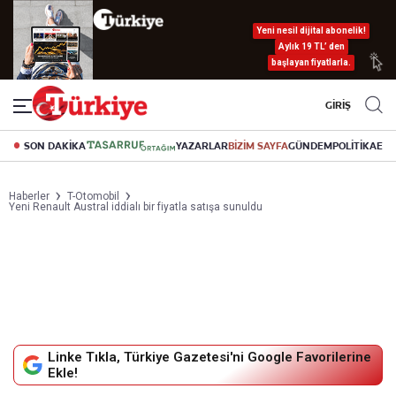
Yeni nesil dijital abonelik!
Aylık 19 TL’ den
başlayan fiyatlarla.
GİRİŞ
SON DAKİKA
YAZARLAR
BİZİM SAYFA
GÜNDEM
POLİTİKA
EK
Haberler
T-Otomobil
Yeni Renault Austral iddialı bir fiyatla satışa sunuldu
Linke Tıkla, Türkiye Gazetesi'ni Google Favorilerine
Ekle!