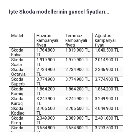
İşte Skoda modellerinin güncel fiyatları…
Model
Haziran
Temmuz
Ağustos
kampanyalı
kampanyalı
kampanyalı
fiyatı
fiyatı
fiyatı
Skoda
1.764.800
1.819.900 TL
1.840.500 TL
Fabia
TL
Skoda
1.919.900
1.979.900 TL
2.014.900 TL
Scala
TL
Skoda
2.734.900
2.734.900 TL
2.346.900 TL
Octavia
TL
Skoda
3.774.900
3.774.900 TL
3.774.900 TL
Superb
TL
Skoda
1.864.200
1.864.200 TL
1.864.200 TL
Kamiq
TL
Skoda
3.249.900
3.249.900 TL
3.249.900 TL
Karoq
TL
Skoda
3.705.500
3.705.500 TL
4.049.900 TL
Kodiaq
TL
Skoda
2.349.900
2.389.900 TL
2.481.600 TL
Elroq
TL
Skoda
3.654.800
3.654.800 TL
3.793.500 TL