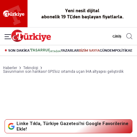
Yeni nesil dijital
abonelik 19 TL’den başlayan fiyatlarla.
GİRİŞ
SON DAKİKA
YAZARLAR
BİZİM SAYFA
GÜNDEM
POLİTİKA
EK
Haberler
Teknoloji
Savunmanın son harikası! GPS’siz ortamda uçan İHA altyapısı geliştirdik
Linke Tıkla, Türkiye Gazetesi'ni Google Favorilerine
Ekle!