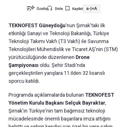
a-
|
+A
Özetle
Dinle
Kaydet
TEKNOFEST Güneydoğu
'nun Şırnak'taki ilk
etkinliği Sanayi ve Teknoloji Bakanlığı, Türkiye
Teknoloji Takımı Vakfı (T3 Vakfı) ile Savunma
Teknolojileri Mühendislik ve Ticaret AŞ'nin (STM)
yürütücülüğünde düzenlenen
Drone
Şampiyonası
oldu. Şehir Stadı'nda
gerçekleştirilen yarışlara 11 ilden 32 lisanslı
sporcu katıldı.
Programda açıklamalarda bulunan
TEKNOFEST
Yönetim Kurulu Başkanı Selçuk Bayraktar
,
Şırnak'ın Türkiye'nin tam bağımsız teknoloji
mücadelesinde önemli başarılara imza attığını
belirtti ve şehrin kendisi için özel bir yere sahip