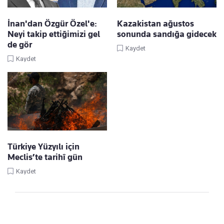
İnan'dan Özgür Özel'e:
Kazakistan ağustos
Neyi takip ettiğimizi gel
sonunda sandığa gidecek
de gör
Kaydet
Kaydet
Türkiye Yüzyılı için
Meclis’te tarihî gün
Kaydet