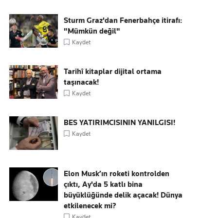
Sturm Graz'dan Fenerbahçe itirafı:
"Mümkün değil"
Kaydet
Tarihî kitaplar dijital ortama
taşınacak!
Kaydet
BES YATIRIMCISININ YANILGISI!
Kaydet
Elon Musk’ın roketi kontrolden
çıktı, Ay'da 5 katlı bina
büyüklüğünde delik açacak! Dünya
etkilenecek mi?
Kaydet