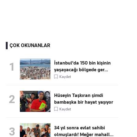
Kaçırmayın
Ücretsiz üye olun, gündemi
şekillendiren gelişmeleri önce siz duyun
ÇOK OKUNANLAR
İstanbul'da 150 bin kişinin
1
yaşayacağı bölgede ger...
Kaydet
Hüseyin Taşkıran şimdi
2
bambaşka bir hayat yaşıyor
Kaydet
34 yıl sonra evlat sahibi
3
olmuşlardı! Meğer mahall...