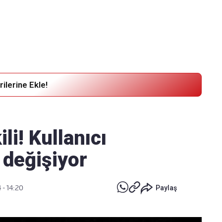
Haber Verin
Editör masamıza bilgi ve materyal
göndermek için
tıklayın
ilerine Ekle!
ili! Kullanıcı
 değişiyor
 - 14:20
Paylaş