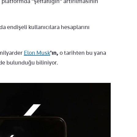
le platformda "şeffaflığın" artırılmasının
a endişeli kullanıcılara hesaplarını
milyarder
Elon Musk
'ın,
o tarihten bu yana
rde bulunduğu biliniyor.