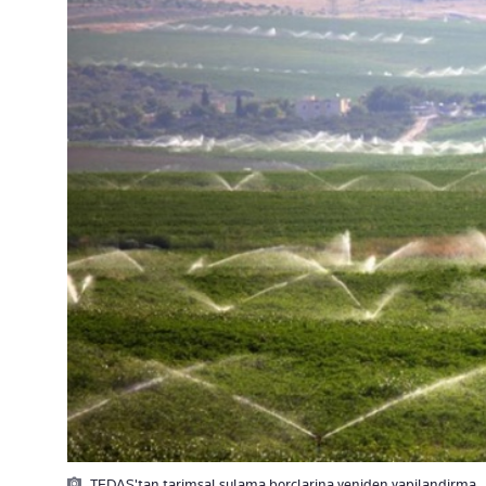
TEDAS'tan tarimsal sulama borçlarina yeniden yapilandirma