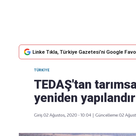
Takip Edin
Favori mecralarınızda haber
akışımıza ulaşın
Linke Tıkla, Türkiye Gazetesi'ni Google Favor
TÜRKIYE
TEDAŞ'tan tarımsa
yeniden yapılandı
Giriş:
02 Ağustos, 2020 - 10:04
|
Güncelleme:
02 Ağust