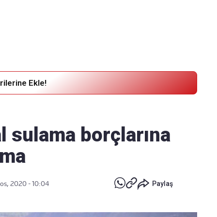
Haber Verin
Editör masamıza bilgi ve materyal
göndermek için
tıklayın
ilerine Ekle!
l sulama borçlarına
rma
os, 2020 - 10:04
Paylaş