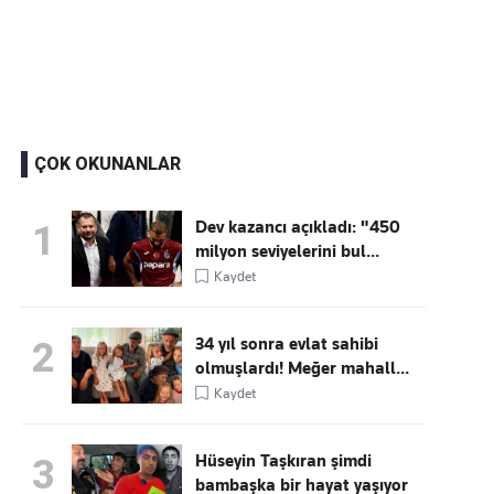
Kaçırmayın
Ücretsiz üye olun, gündemi
şekillendiren gelişmeleri önce siz duyun
ÇOK OKUNANLAR
Dev kazancı açıkladı: "450
1
milyon seviyelerini bul...
Kaydet
34 yıl sonra evlat sahibi
2
olmuşlardı! Meğer mahall...
Kaydet
Hüseyin Taşkıran şimdi
3
bambaşka bir hayat yaşıyor