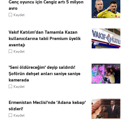
Genç oyuncu için Cengiz artı 5 milyon
avro
Kaydet
Vakıf Katılım’dan Tamamla Kazan
kullanıcılarına tabii Premium üyelik
avantajı
Kaydet
'Seni öldüreceğim' deyip saldırdı!
Şoförün dehşet anları saniye saniye
kamerada
Kaydet
Ermenistan Meclisi'nde 'Adana kebap'
sözleri!
Kaydet