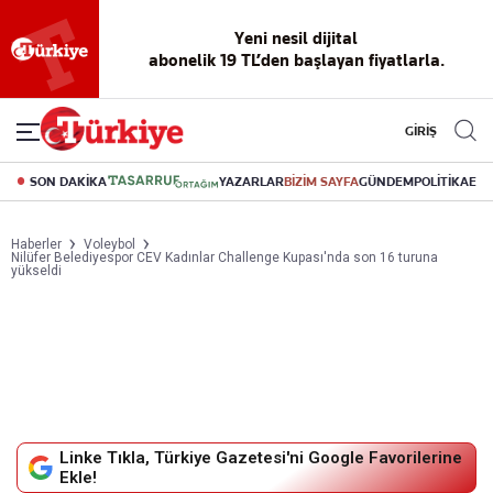
Yeni nesil dijital
abonelik 19 TL’den başlayan fiyatlarla.
GİRİŞ
SON DAKİKA
YAZARLAR
BİZİM SAYFA
GÜNDEM
POLİTİKA
EK
Haberler
Voleybol
Nilüfer Belediyespor CEV Kadınlar Challenge Kupası'nda son 16 turuna
yükseldi
Linke Tıkla, Türkiye Gazetesi'ni Google Favorilerine
Ekle!