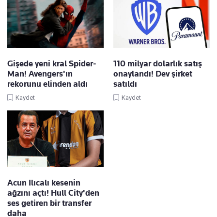
Gişede yeni kral Spider-
110 milyar dolarlık satış
Man! Avengers'ın
onaylandı! Dev şirket
rekorunu elinden aldı
satıldı
Kaydet
Kaydet
Acun Ilıcalı kesenin
ağzını açtı! Hull City'den
ses getiren bir transfer
daha