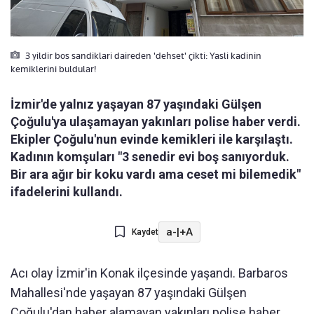
3 yildir bos sandiklari daireden 'dehset' çikti: Yasli kadinin
kemiklerini buldular!
İzmir'de yalnız yaşayan 87 yaşındaki Gülşen
Çoğulu'ya ulaşamayan yakınları polise haber verdi.
Ekipler Çoğulu'nun evinde kemikleri ile karşılaştı.
Kadının komşuları "3 senedir evi boş sanıyorduk.
Bir ara ağır bir koku vardı ama ceset mi bilemedik"
ifadelerini kullandı.
a-
|
+A
Kaydet
Acı olay İzmir'in Konak ilçesinde yaşandı. Barbaros
Mahallesi'nde yaşayan 87 yaşındaki Gülşen
Çoğulu'dan haber alamayan yakınları polise haber