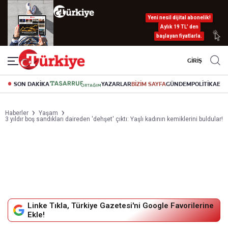
Yeni nesil dijital abonelik!
Aylık 19 TL’ den
başlayan fiyatlarla.
GİRİŞ
SON DAKİKA
YAZARLAR
BİZİM SAYFA
GÜNDEM
POLİTİKA
EK
Haberler
Yaşam
3 yıldır boş sandıkları daireden 'dehşet' çıktı: Yaşlı kadının kemiklerini buldular!
Linke Tıkla, Türkiye Gazetesi'ni Google Favorilerine
Ekle!