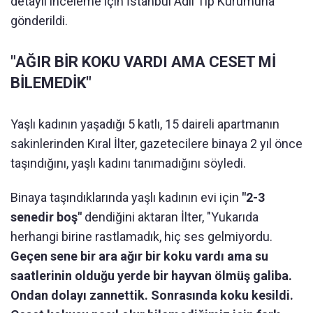
detaylı inceleme için İstanbul Adli Tıp Kurumuna
gönderildi.
"AĞIR BİR KOKU VARDI AMA CESET Mİ
BİLEMEDİK"
Yaşlı kadının yaşadığı 5 katlı, 15 daireli apartmanın
sakinlerinden Kıral İlter, gazetecilere binaya 2 yıl önce
taşındığını, yaşlı kadını tanımadığını söyledi.
Binaya taşındıklarında yaşlı kadının evi için
"2-3
senedir boş"
dendiğini aktaran İlter, "Yukarıda
herhangi birine rastlamadık, hiç ses gelmiyordu.
Geçen sene bir ara ağır bir koku vardı ama su
saatlerinin olduğu yerde bir hayvan ölmüş galiba.
Ondan dolayı zannettik. Sonrasında koku kesildi.