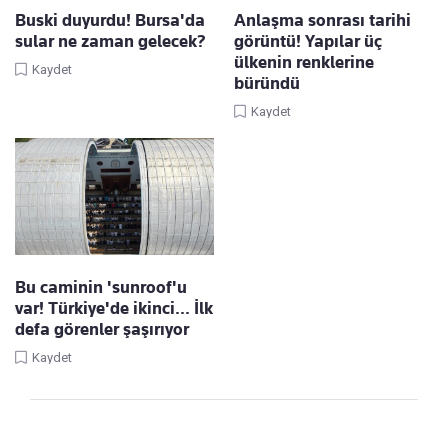
Buski duyurdu! Bursa'da
Anlaşma sonrası tarihi
sular ne zaman gelecek?
görüntü! Yapılar üç
ülkenin renklerine
Kaydet
büründü
Kaydet
Bu caminin 'sunroof'u
var! Türkiye'de ikinci... İlk
defa görenler şaşırıyor
Kaydet