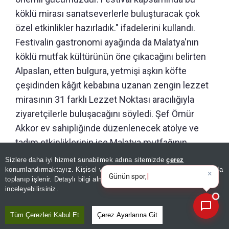
köklü mirası sanatseverlerle buluşturacak çok
özel etkinlikler hazırladık." ifadelerini kullandı.
Festivalin gastronomi ayağında da Malatya'nın
köklü mutfak kültürünün öne çıkacağını belirten
Alpaslan, etten bulgura, yetmişi aşkın köfte
çeşidinden kâğıt kebabına uzanan zengin lezzet
mirasının 31 farklı Lezzet Noktası aracılığıyla
ziyaretçilerle buluşacağını söyledi. Şef Ömür
Akkor ev sahipliğinde düzenlenecek atölye ve
tadım etkinliklerinin ise Malatya mutfağının
orijinal hikayesini ziyaretçilere aktaracağını ifade
Sizlere daha iyi hizmet sunabilmek adına sitemizde
çerez
×
Günün spor, gündem ve
etti.
konumlandırmaktayız. Kişisel verileriniz, KVKK ve GDPR kapsamında
ekonomi gelişmelerini analiz
toplanıp işlenir. Detaylı bilgi almak için
Aydınlatma Metnimizi
📰
Son 30 güne ait haberleri, spor gelişmelerini veya yazar yazılarını sorgulayabilirsiniz.
inceleyebilirsiniz.
Tüm Çerezleri Kabul Et
Çerez Ayarlarına Git