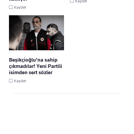
Kaydet
Kaydet
Beşikçioğlu'na sahip
çıkmadılar! Yeni Partili
isimden sert sözler
Kaydet