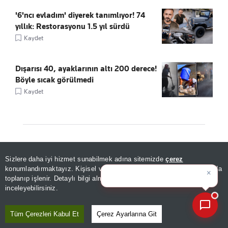
'6'ncı evladım' diyerek tanımlıyor! 74
yıllık: Restorasyonu 1.5 yıl sürdü
Kaydet
Dışarısı 40, ayaklarının altı 200 derece!
Böyle sıcak görülmedi
Kaydet
ÖNE ÇIKANLAR
Sizlere daha iyi hizmet sunabilmek adına sitemizde
çerez
×
Haber asistanıyla son 30
konumlandırmaktayız. Kişisel verileriniz, KVKK ve GDPR kapsamında
günün
|
toplanıp işlenir. Detaylı bilgi almak için
Aydınlatma Metnimizi
📰
Son 30 güne ait haberleri, spor gelişmelerini veya yazar yazılarını sorgulayabilirsiniz.
inceleyebilirsiniz.
Tüm Çerezleri Kabul Et
Çerez Ayarlarına Git