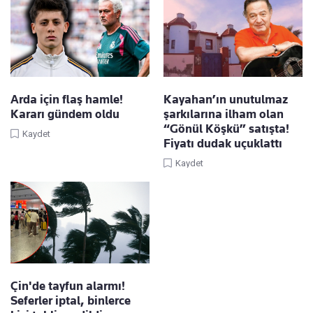
Arda için flaş hamle!
Kayahan’ın unutulmaz
Kararı gündem oldu
şarkılarına ilham olan
“Gönül Köşkü” satışta!
Kaydet
Fiyatı dudak uçuklattı
Kaydet
Çin'de tayfun alarmı!
Seferler iptal, binlerce