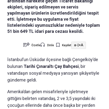
ardından harekete geçen Ticaret Bakanlığı
ekipleri, sipariş edilmeyen ve servis
yapılmayan ürünlerin ücretlendirildiğini tespit
etti. İşletmeye bu uygulama ve fiyat
listelerindeki uyumsuzluklar nedeniyle toplam
51 bin 649 TL idari para cezası kesildi.
a-
|
+A
Özetle
Dinle
Kaydet
İstanbul’un Üsküdar ilçesine bağlı Çengelköy’de
bulunan
Tarihi Çınaraltı Çay Bahçesi
, bir
vatandaşın sosyal medyaya yansıyan şikâyetiyle
gündeme geldi.
Amerika’dan gelen misafirleriyle işletmeye
gittiğini belirten vatandaş, 2 ve 3,5 yaşındaki iki
çocuğun ellerinde daha önce başka bir yerden