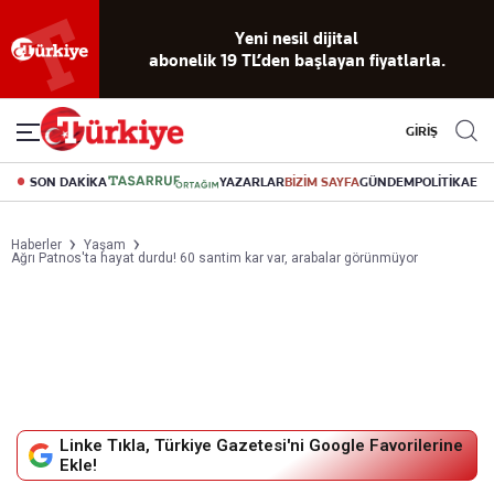
Yeni nesil dijital
abonelik 19 TL’den başlayan fiyatlarla.
GİRİŞ
SON DAKİKA
YAZARLAR
BİZİM SAYFA
GÜNDEM
POLİTİKA
EK
Haberler
Yaşam
Ağrı Patnos'ta hayat durdu! 60 santim kar var, arabalar görünmüyor
Linke Tıkla, Türkiye Gazetesi'ni Google Favorilerine
Ekle!