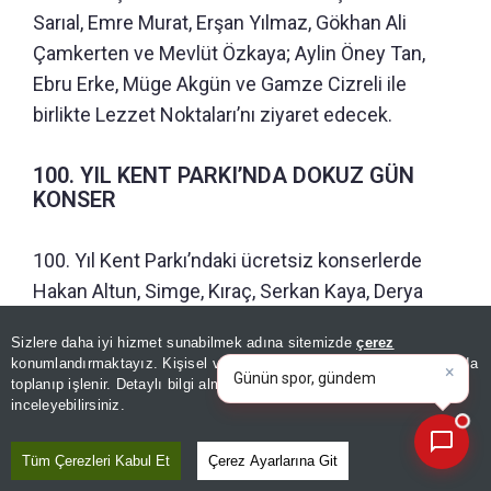
Sarıal, Emre Murat, Erşan Yılmaz, Gökhan Ali
Çamkerten ve Mevlüt Özkaya; Aylin Öney Tan,
Ebru Erke, Müge Akgün ve Gamze Cizreli ile
birlikte Lezzet Noktaları’nı ziyaret edecek.
100. YIL KENT PARKI’NDA DOKUZ GÜN
KONSER
100. Yıl Kent Parkı’ndaki ücretsiz konserlerde
Hakan Altun, Simge, Kıraç, Serkan Kaya, Derya
Uluğ, Ceza, Oğuzhan Koç, Sefo ve Ferhat Göçer
×
Günün spor, gündem ve
Sizlere daha iyi hizmet sunabilmek adına sitemizde
çerez
sahne alacak. Festival, 16 Ağustos’a kadar
ekonomi gelişmelerini analiz
konumlandırmaktayız. Kişisel verileriniz, KVKK ve GDPR kapsamında
edin!
|
sergilerden tiyatroya, konserlerden geleneksel
toplanıp işlenir. Detaylı bilgi almak için
Aydınlatma Metnimizi
📰
Son 30 güne ait haberleri, spor gelişmelerini veya yazar yazılarını sorgulayabilirsiniz.
inceleyebilirsiniz.
sanatlara, çocuk etkinliklerinden gastronomiye
uzanan yüzlerce etkinlikle Malatya’nın dört bir
Tüm Çerezleri Kabul Et
Çerez Ayarlarına Git
yanında devam edecek.