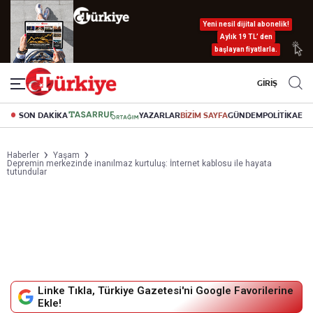
Yeni nesil dijital abonelik!
Aylık 19 TL’ den
başlayan fiyatlarla.
GİRİŞ
SON DAKİKA
YAZARLAR
BİZİM SAYFA
GÜNDEM
POLİTİKA
EK
Haberler
Yaşam
Depremin merkezinde inanılmaz kurtuluş: İnternet kablosu ile hayata
tutundular
Linke Tıkla, Türkiye Gazetesi'ni Google Favorilerine
Ekle!