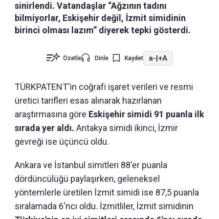
sinirlendi. Vatandaşlar “Ağzının tadını
bilmiyorlar, Eskişehir değil, İzmit simidinin
birinci olması lazım” diyerek tepki gösterdi.
a-
|
+A
Özetle
Dinle
Kaydet
TÜRKPATENT'in coğrafi işaret verileri ve resmi
üretici tarifleri esas alınarak hazırlanan
araştırmasına göre
Eskişehir simidi 91 puanla ilk
sırada yer aldı.
Antakya simidi ikinci, İzmir
gevreği ise üçüncü oldu.
Ankara ve İstanbul simitleri 88'er puanla
dördüncülüğü paylaşırken, geleneksel
yöntemlerle üretilen İzmit simidi ise 87,5 puanla
sıralamada 6'ncı oldu. İzmitliler, İzmit simidinin