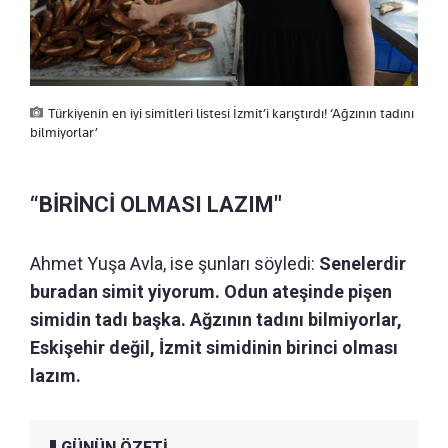
Türkiyenin en iyi simitleri listesi İzmit’i karıştırdı! ‘Ağzının tadını
bilmiyorlar’
“BİRİNCİ OLMASI LAZIM"
Ahmet Yuşa Avla, ise şunları söyledi:
Senelerdir
buradan simit yiyorum. Odun ateşinde pişen
simidin tadı başka. Ağzının tadını bilmiyorlar,
Eskişehir değil, İzmit simidinin birinci olması
lazım.
GÜNÜN ÖZETİ