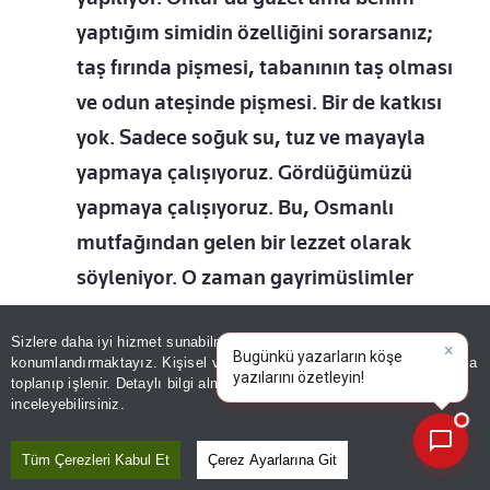
yaptığım simidin özelliğini sorarsanız;
taş fırında pişmesi, tabanının taş olması
ve odun ateşinde pişmesi. Bir de katkısı
yok. Sadece soğuk su, tuz ve mayayla
yapmaya çalışıyoruz. Gördüğümüzü
yapmaya çalışıyoruz. Bu, Osmanlı
mutfağından gelen bir lezzet olarak
söyleniyor. O zaman gayrimüslimler
yapıyormuş. Biz de onu devam
Sizlere daha iyi hizmet sunabilmek adına sitemizde
çerez
ettiriyoruz. Bizim dışımızda İzmit'te taş
konumlandırmaktayız. Kişisel verileriniz, KVKK ve GDPR kapsamında
×
Bugünkü yazar
fırında simit yapan pek yok.
toplanıp işlenir. Detaylı bilgi almak için
Aydınlatma Metnimizi
📰
Son 30 güne ait haberleri, spor gelişmelerini veya yazar yazılarını sorgulayabilirsiniz.
inceleyebilirsiniz.
Tüm Çerezleri Kabul Et
Çerez Ayarlarına Git