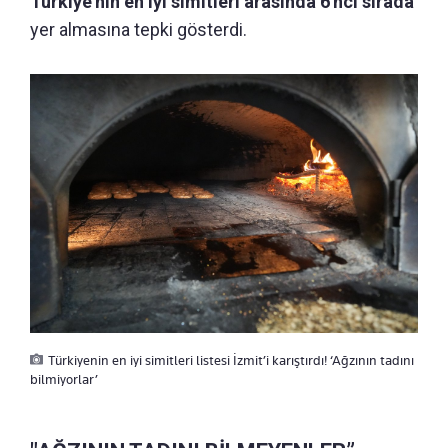
Türkiye'nin en iyi simitleri arasında 6'ncı sırada
yer almasına tepki gösterdi.
Türkiyenin en iyi simitleri listesi İzmit’i karıştırdı! ‘Ağzının tadını
bilmiyorlar’