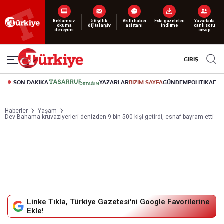
Yeni nesil dijital
abonelik 19 TL’den başlayan fiyatlarla.
GİRİŞ
SON DAKİKA
YAZARLAR
BİZİM SAYFA
GÜNDEM
POLİTİKA
EK
Haberler
Yaşam
Dev Bahama kruvaziyerleri denizden 9 bin 500 kişi getirdi, esnaf bayram etti
Linke Tıkla, Türkiye Gazetesi'ni Google Favorilerine
Ekle!