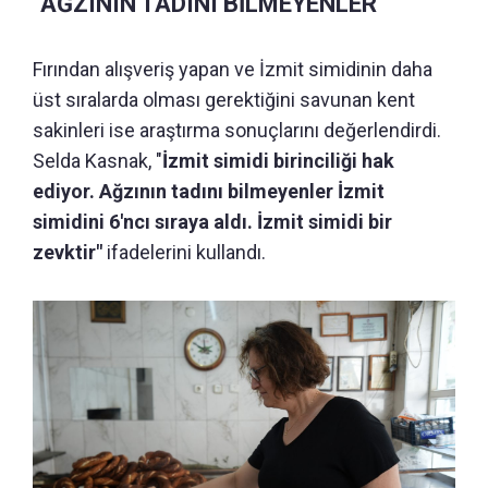
"AĞZININ TADINI BİLMEYENLER”
Fırından alışveriş yapan ve İzmit simidinin daha
üst sıralarda olması gerektiğini savunan kent
sakinleri ise araştırma sonuçlarını değerlendirdi.
Selda Kasnak, "
İzmit simidi birinciliği hak
ediyor. Ağzının tadını bilmeyenler İzmit
simidini 6'ncı sıraya aldı. İzmit simidi bir
zevktir"
ifadelerini kullandı.