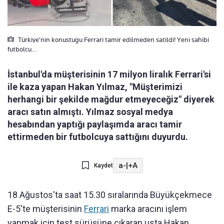
Türkiye'nin konustugu Ferrari tamir edilmeden satildi! Yeni sahibi
futbolcu...
İstanbul'da müşterisinin 17 milyon liralık Ferrari'si
ile kaza yapan Hakan Yılmaz, "Müşterimizi
herhangi bir şekilde mağdur etmeyeceğiz" diyerek
aracı satın almıştı. Yılmaz sosyal medya
hesabından yaptığı paylaşımda aracı tamir
ettirmeden bir futbolcuya sattığını duyurdu.
a-
|
+A
Kaydet
18 Ağustos'ta saat 15.30 sıralarında Büyükçekmece
E-5'te müşterisinin
Ferrari
marka aracını işlem
yapmak için test sürüşüne çıkaran usta Hakan