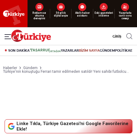
Yeni nesil dijital
abonelik 19 TL’den başlayan fiyatlarla.
GİRİŞ
SON DAKİKA
YAZARLAR
BİZİM SAYFA
GÜNDEM
POLİTİKA
EK
Haberler
Gündem
Türkiye'nin konuştuğu Ferrari tamir edilmeden satıldı! Yeni sahibi futbolcu...
Linke Tıkla, Türkiye Gazetesi'ni Google Favorilerine
Ekle!