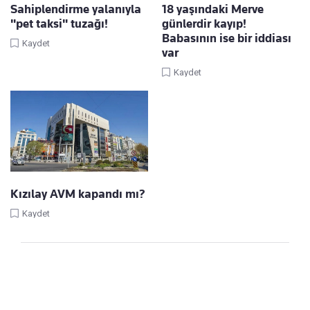
Sahiplendirme yalanıyla
18 yaşındaki Merve
"pet taksi" tuzağı!
günlerdir kayıp!
Babasının ise bir iddiası
Kaydet
var
Kaydet
Kızılay AVM kapandı mı?
Kaydet