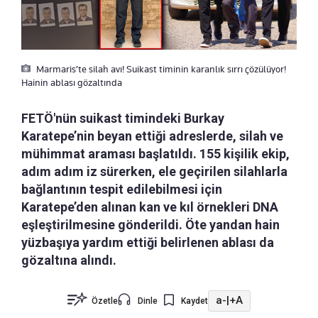
Marmaris’te silah avı! Suikast timinin karanlık sırrı çözülüyor!
Hainin ablası gözaltında
FETÖ'nün suikast timindeki Burkay
Karatepe’nin beyan ettiği adreslerde, silah ve
mühimmat araması başlatıldı. 155 kişilik ekip,
adım adım iz sürerken, ele geçirilen silahlarla
bağlantının tespit edilebilmesi için
Karatepe’den alınan kan ve kıl örnekleri DNA
eşleştirilmesine gönderildi. Öte yandan hain
yüzbaşıya yardım ettiği belirlenen ablası da
gözaltına alındı.
a-
|
+A
Özetle
Dinle
Kaydet