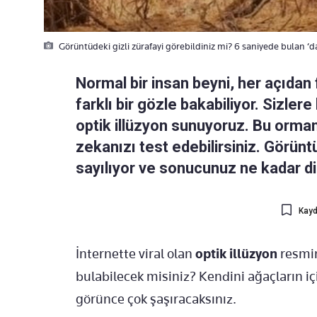
Görüntüdeki gizli zürafayi görebildiniz mi? 6 saniyede bulan ‘da
Normal bir insan beyni, her açıdan f
farklı bir gözle bakabiliyor. Sizler
optik illüzyon sunuyoruz. Bu orman
zekanızı test edebilirsiniz. Görünt
sayılıyor ve sonucunuz ne kadar di
Kayd
İnternette viral olan
optik illüzyon
resmin
bulabilecek misiniz? Kendini ağaçların i
görünce çok şaşıracaksınız.