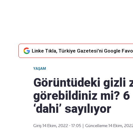
Takip Edin
Favori mecralarınızda haber akışımıza ulaşın
Linke Tıkla, Türkiye Gazetesi'ni Google Favor
YAŞAM
Görüntüdeki gizli 
görebildiniz mi? 6
‘dahi’ sayılıyor
Giriş:
14 Ekim, 2022 - 17:05
|
Güncelleme:
14 Ekim, 2022