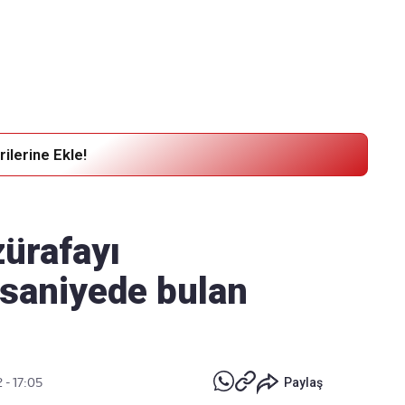
Haber Verin
Editör masamıza bilgi ve materyal göndermek için
tıklayın
ilerine Ekle!
zürafayı
 saniyede bulan
 - 17:05
Paylaş