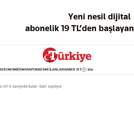
Dünya
Yaşam
Kültür-Sanat
Yeni nesil dijital
Orta Doğu
Sağlık
Sinema
Avrupa
Hava Durumu
Arkeoloji
abonelik 19 TL’den başlayan 
Amerika
Yemek
Kitap
Afrika
Seyahat
Tarih
İsrail-Gazze
Aktüel
A
EKONOMİ
DÜNYA
SPOR
RESMİ İLANLAR
HABER JET
İzle
Uygulamalar
z mi? 6 saniyede bulan ‘dahi’ sayılıyor
rı