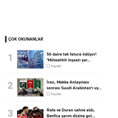
Kaçırmayın
Ücretsiz üye olun, gündemi şekillendiren gelişmeleri önce siz duyun
ÇOK OKUNANLAR
56 daire tek fatura ödüyor!
1
‘Müteahhit inşaatı yar...
Kaydet
İran, Mekke Anlaşması
2
sonrası Suudi Arabistan'ı uy...
Kaydet
Rafa ve Duran sahne aldı,
3
Benfica yarım düzine gol...