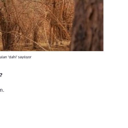
lan ‘dahi’ sayılıyor
?
m.