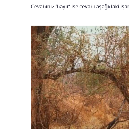
Cevabınız ‘hayır’ ise cevabı aşağıdaki iş