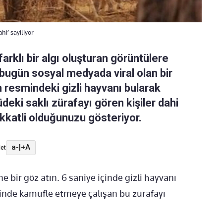
hi’ sayiliyor
arklı bir algı oluşturan görüntülere
e bugün sosyal medyada viral olan bir
 resmindeki gizli hayvanı bularak
üdeki saklı zürafayı gören kişiler dahi
kkatli olduğunuzu gösteriyor.
a-
|
+A
et
e bir göz atın. 6 saniye içinde gizli hayvanı
çinde kamufle etmeye çalışan bu zürafayı