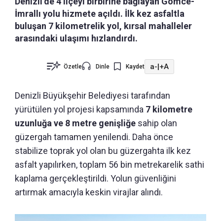
Denizli’de 4 ilçeyi birbirine bağlayan Gömce-
İmrallı yolu hizmete açıldı. İlk kez asfaltla
buluşan 7 kilometrelik yol, kırsal mahalleler
arasındaki ulaşımı hızlandırdı.
a-
|
+A
Özetle
Dinle
Kaydet
Denizli Büyükşehir Belediyesi tarafından
yürütülen yol projesi kapsamında
7 kilometre
uzunluğa ve 8 metre genişliğe
sahip olan
güzergah tamamen yenilendi. Daha önce
stabilize toprak yol olan bu güzergahta ilk kez
asfalt yapılırken, toplam 56 bin metrekarelik sathi
kaplama gerçekleştirildi. Yolun güvenliğini
artırmak amacıyla keskin virajlar alındı.