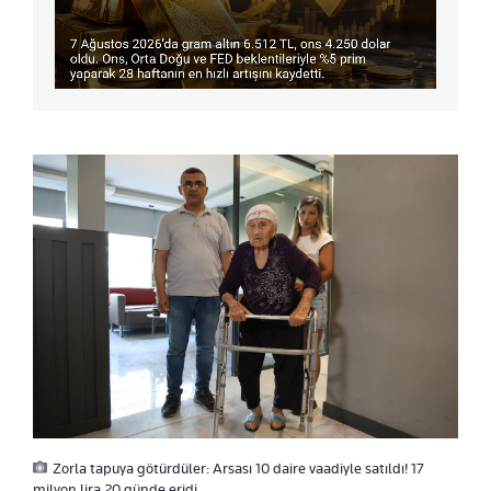
Zorla tapuya götürdüler: Arsası 10 daire vaadiyle satıldı! 17
milyon lira 20 günde eridi