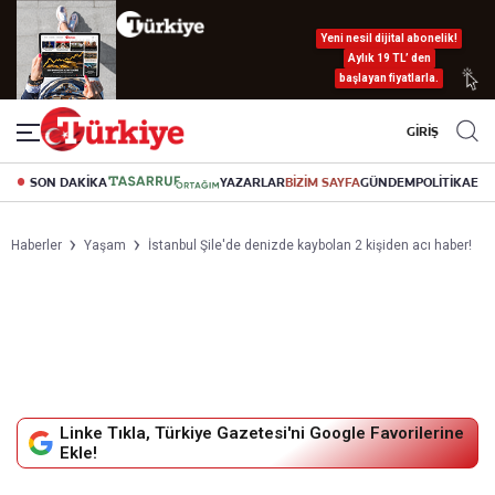
Yeni nesil dijital abonelik!
Aylık 19 TL’ den
başlayan fiyatlarla.
GİRİŞ
SON DAKİKA
YAZARLAR
BİZİM SAYFA
GÜNDEM
POLİTİKA
EK
Haberler
Yaşam
İstanbul Şile'de denizde kaybolan 2 kişiden acı haber!
Linke Tıkla, Türkiye Gazetesi'ni Google Favorilerine
Ekle!