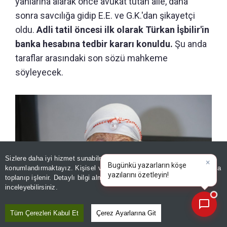
yanlarına alarak önce avukat tutan aile, daha
sonra savcılığa gidip E.E. ve G.K.'dan şikayetçi
oldu.
Adli tatil öncesi ilk olarak Türkan İşbilir'in
banka hesabına tedbir kararı konuldu.
Şu anda
taraflar arasındaki son sözü mahkeme
söyleyecek.
Sizlere daha iyi hizmet sunabilmek adına sitemizde
çerez
konumlandırmaktayız. Kişisel verileriniz, KVKK ve GDPR kapsamında
×
Bugünkü y
|
toplanıp işlenir. Detaylı bilgi almak için
Aydınlatma Metnimizi
📰
Son 30 güne ait haberleri, spor gelişmelerini veya yazar yazılarını sorgulayabilirsiniz.
inceleyebilirsiniz.
Tüm Çerezleri Kabul Et
Çerez Ayarlarına Git