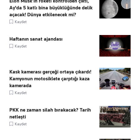
Elon Musk’ın roketi kontrolden çıktı,
Ay'da 5 katlı bina büyüklüğünde delik
açacak! Dünya etkilenecek mi?
Kaydet
Haftanın sanat ajandası
Kaydet
Kask kamerası gerçeği ortaya çıkardı!
Kamyonun motosiklete çarptığı kaza
kamerada
Kaydet
PKK ne zaman silah bırakacak? Tarih
netleşti
Kaydet