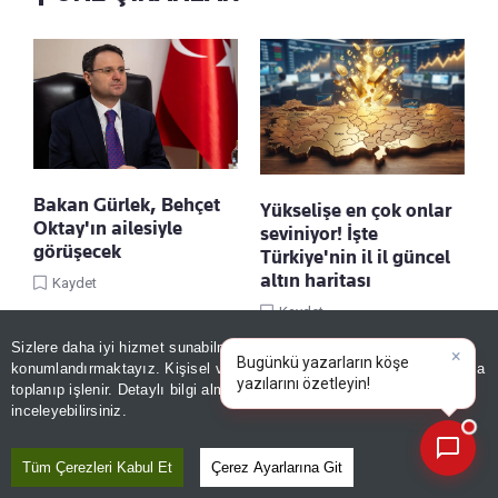
Bakan Gürlek, Behçet
Yükselişe en çok onlar
Oktay'ın ailesiyle
seviniyor! İşte
görüşecek
Türkiye'nin il il güncel
altın haritası
Kaydet
Kaydet
Sizlere daha iyi hizmet sunabilmek adına sitemizde
çerez
konumlandırmaktayız. Kişisel verileriniz, KVKK ve GDPR kapsamında
×
Bugünkü yazarlar
toplanıp işlenir. Detaylı bilgi almak için
Aydınlatma Metnimizi
📰
Son 30 güne ait haberleri, spor gelişmelerini veya yazar yazılarını sorgulayabilirsiniz.
inceleyebilirsiniz.
Tüm Çerezleri Kabul Et
Çerez Ayarlarına Git