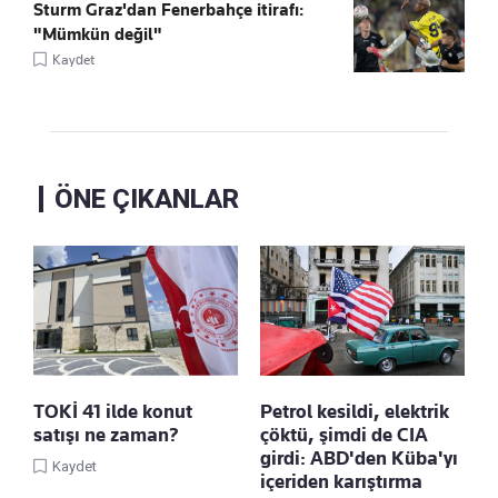
Sturm Graz'dan Fenerbahçe itirafı:
"Mümkün değil"
Kaydet
ÖNE ÇIKANLAR
TOKİ 41 ilde konut
Petrol kesildi, elektrik
satışı ne zaman?
çöktü, şimdi de CIA
girdi: ABD'den Küba'yı
Kaydet
içeriden karıştırma