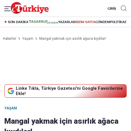
GİRİŞ
SON DAKİKA
YAZARLAR
BİZİM SAYFA
GÜNDEM
POLİTİKA
EK
Haberler
Yaşam
Mangal yakmak için asırlık ağaca kıydılar!
Linke Tıkla, Türkiye Gazetesi'ni Google Favorilerine
Ekle!
YAŞAM
Mangal yakmak için asırlık ağaca