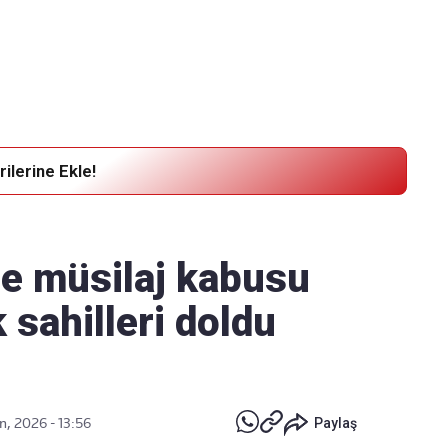
Haber Verin
Editör masamıza bilgi ve materyal
göndermek için
tıklayın
ilerine Ekle!
e müsilaj kabusu
 sahilleri doldu
n, 2026 - 13:56
Paylaş