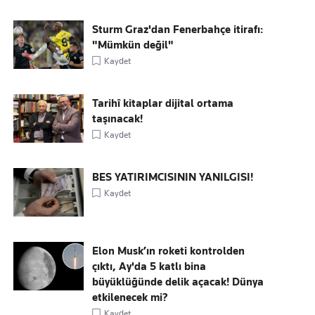
Sturm Graz'dan Fenerbahçe itirafı:
"Mümkün değil"
Kaydet
Tarihî kitaplar dijital ortama
taşınacak!
Kaydet
BES YATIRIMCISININ YANILGISI!
Kaydet
Elon Musk’ın roketi kontrolden
çıktı, Ay'da 5 katlı bina
büyüklüğünde delik açacak! Dünya
etkilenecek mi?
Kaydet