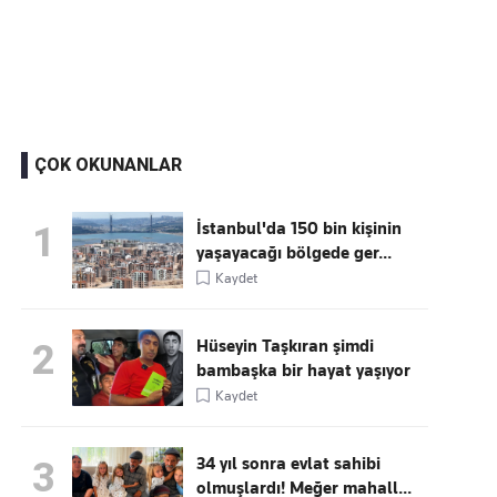
Kaçırmayın
Ücretsiz üye olun, gündemi
şekillendiren gelişmeleri önce siz duyun
ÇOK OKUNANLAR
İstanbul'da 150 bin kişinin
1
yaşayacağı bölgede ger...
Kaydet
Hüseyin Taşkıran şimdi
2
bambaşka bir hayat yaşıyor
Kaydet
34 yıl sonra evlat sahibi
3
olmuşlardı! Meğer mahall...