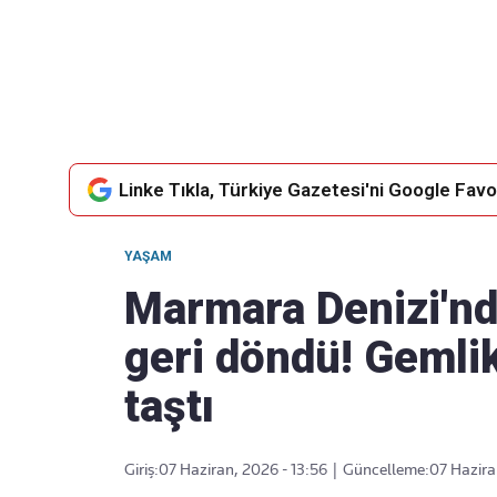
Takip Edin
Favori mecralarınızda haber
akışımıza ulaşın
Linke Tıkla, Türkiye Gazetesi'ni Google Favor
YAŞAM
Marmara Denizi'nd
geri döndü! Gemlik
taştı
Giriş:
07 Haziran, 2026 - 13:56
|
Güncelleme:
07 Hazira