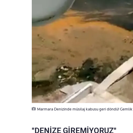
Marmara Denizinde müsilaj kabusu geri döndü! Gemlik s
"DENİZE GİREMİYORUZ"