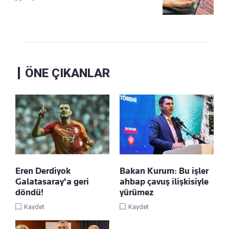
ÖNE ÇIKANLAR
Eren Derdiyok
Bakan Kurum: Bu işler
Galatasaray'a geri
ahbap çavuş ilişkisiyle
döndü!
yürümez
Kaydet
Kaydet