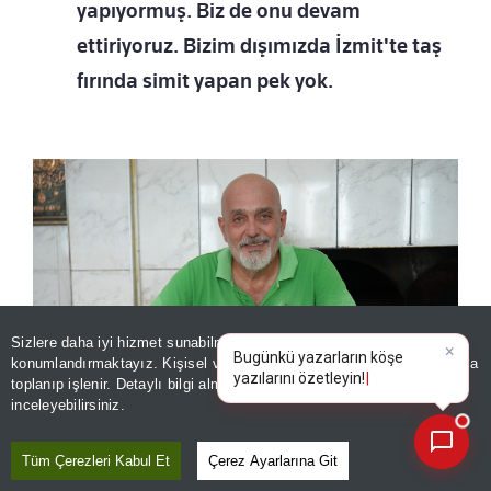
yapıyormuş. Biz de onu devam
ettiriyoruz. Bizim dışımızda İzmit'te taş
fırında simit yapan pek yok.
Sizlere daha iyi hizmet sunabilmek adına sitemizde
çerez
konumlandırmaktayız. Kişisel verileriniz, KVKK ve GDPR kapsamında
×
B
toplanıp işlenir. Detaylı bilgi almak için
Aydınlatma Metnimizi
📰
Son 30 güne ait haberleri, spor gelişmelerini veya yazar yazılarını sorgulayabilirsiniz.
inceleyebilirsiniz.
Tüm Çerezleri Kabul Et
Çerez Ayarlarına Git
Türkiyenin en iyi simitleri listesi İzmit’i karıştırdı! ‘Ağzının tadını