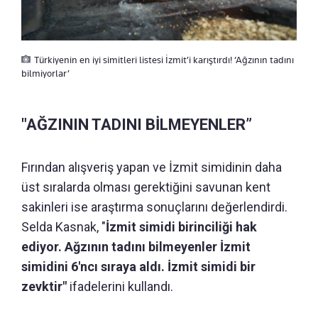
Türkiyenin en iyi simitleri listesi İzmit’i karıştırdı! ‘Ağzının tadını
bilmiyorlar’
"AĞZININ TADINI BİLMEYENLER”
Fırından alışveriş yapan ve İzmit simidinin daha
üst sıralarda olması gerektiğini savunan kent
sakinleri ise araştırma sonuçlarını değerlendirdi.
Selda Kasnak, "
İzmit simidi birinciliği hak
ediyor. Ağzının tadını bilmeyenler İzmit
simidini 6'ncı sıraya aldı. İzmit simidi bir
zevktir"
ifadelerini kullandı.