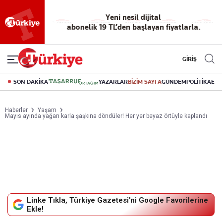
Yeni nesil dijital
abonelik 19 TL’den başlayan fiyatlarla.
GİRİŞ
SON DAKİKA
YAZARLAR
BİZİM SAYFA
GÜNDEM
POLİTİKA
EK
Haberler
Yaşam
Mayıs ayında yağan karla şaşkına döndüler! Her yer beyaz örtüyle kaplandı
Linke Tıkla, Türkiye Gazetesi'ni Google Favorilerine
Ekle!