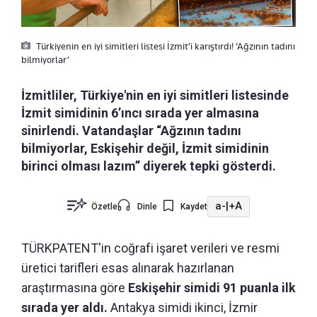
Türkiyenin en iyi simitleri listesi İzmit’i karıştırdı! ‘Ağzının tadını
bilmiyorlar’
İzmitliler, Türkiye'nin en iyi simitleri listesinde
İzmit simidinin 6’ıncı sırada yer almasına
sinirlendi. Vatandaşlar “Ağzının tadını
bilmiyorlar, Eskişehir değil, İzmit simidinin
birinci olması lazım” diyerek tepki gösterdi.
a-
|
+A
Özetle
Dinle
Kaydet
TÜRKPATENT'in coğrafi işaret verileri ve resmi
üretici tarifleri esas alınarak hazırlanan
araştırmasına göre
Eskişehir simidi 91 puanla ilk
sırada yer aldı.
Antakya simidi ikinci, İzmir