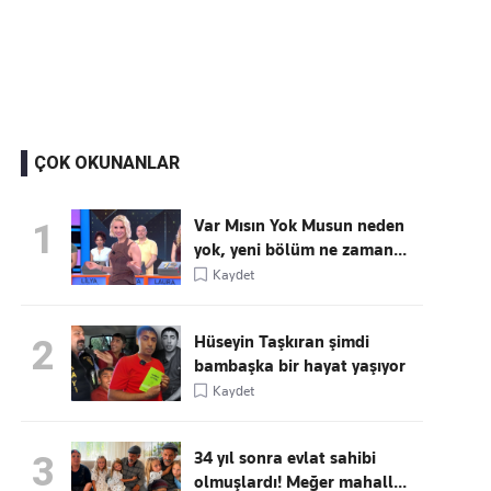
Kaçırmayın
Ücretsiz üye olun, gündemi
şekillendiren gelişmeleri önce siz duyun
ÇOK OKUNANLAR
Var Mısın Yok Musun neden
1
yok, yeni bölüm ne zaman...
Kaydet
Hüseyin Taşkıran şimdi
2
bambaşka bir hayat yaşıyor
Kaydet
34 yıl sonra evlat sahibi
3
olmuşlardı! Meğer mahall...