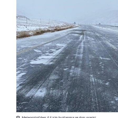
Meteoroloji’den 4 il için buzlanma ve don uyarisi