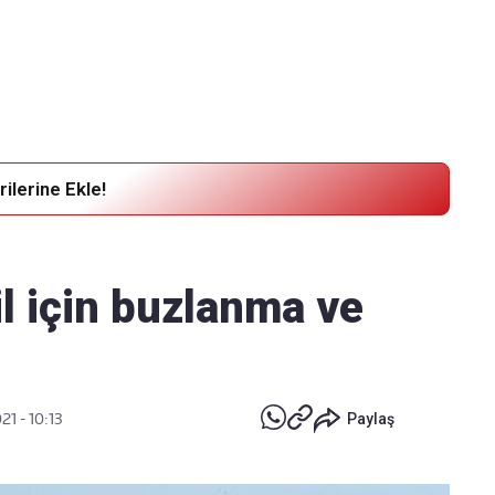
Haber Verin
Editör masamıza bilgi ve materyal
göndermek için
tıklayın
ilerine Ekle!
il için buzlanma ve
21 - 10:13
Paylaş