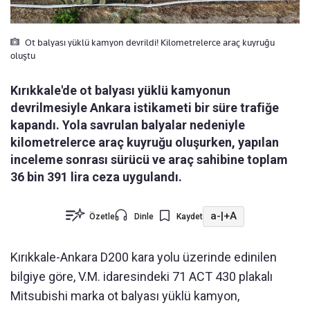
Ot balyası yüklü kamyon devrildi! Kilometrelerce araç kuyruğu
oluştu
Kırıkkale'de ot balyası yüklü kamyonun
devrilmesiyle Ankara istikameti bir süre trafiğe
kapandı. Yola savrulan balyalar nedeniyle
kilometrelerce araç kuyruğu oluşurken, yapılan
inceleme sonrası sürücü ve araç sahibine toplam
36 bin 391 lira ceza uygulandı.
a-
|
+A
Özetle
Dinle
Kaydet
Kırıkkale-Ankara D200 kara yolu üzerinde edinilen
bilgiye göre, V.M. idaresindeki 71 ACT 430 plakalı
Mitsubishi marka ot balyası yüklü kamyon,