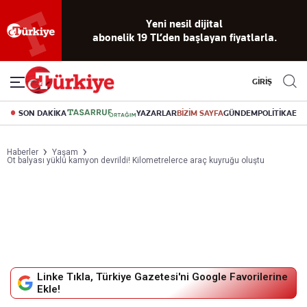
Reklamsız
56 yıllık
Akıllı haber
Eski gazeteleri
Yazarlarla
okuma
dijital arşiv
asistanı
indirme
canlı soru
deneyimi
cevap
GİRİŞ
SON DAKİKA
YAZARLAR
BİZİM SAYFA
GÜNDEM
POLİTİKA
EK
Haberler
Yaşam
Ot balyası yüklü kamyon devrildi! Kilometrelerce araç kuyruğu oluştu
Linke Tıkla, Türkiye Gazetesi'ni Google Favorilerine
Ekle!