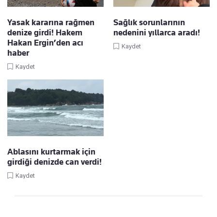
Yasak kararına rağmen
Sağlık sorunlarının
denize girdi! Hakem
nedenini yıllarca aradı!
Hakan Ergin’den acı
Kaydet
haber
Kaydet
Ablasını kurtarmak için
girdiği denizde can verdi!
Kaydet