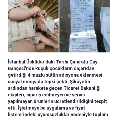
İstanbul Üsküdar’daki Tarihi Çınaraltı Çay
Bahçesi’nde küçük çocukların dışarıdan
getirdiği 4 muzlu sütün adisyona eklenmesi
sosyal medyada tepki çekti. Şikâyetin
ardından harekete geçen Ticaret Bakanlığı
ekipleri, sipariş edilmeyen ve servis
yapılmayan ürünlerin ücretlendirildiğini tespit
etti. İşletmeye bu uygulama ve fiyat
listelerindeki uyumsuzluklar nedeniyle toplam