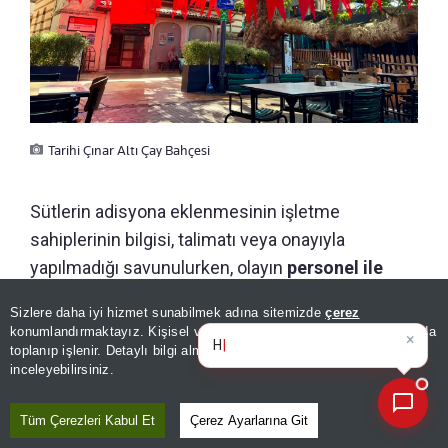
Tarihi Çınar Altı Çay Bahçesi
Sütlerin adisyona eklenmesinin işletme
sahiplerinin bilgisi, talimatı veya onayıyla
yapılmadığı savunulurken, olayın
personel ile
müşteri arasındaki iletişim sırasında bu
Sizlere daha iyi hizmet sunabilmek adına sitemizde
çerez
×
noktaya geldiği ifade edildi.
Bugünün öne çıkan manşetleri
konumlandırmaktayız. Kişisel verileriniz, KVKK ve GDPR kapsamında
ve
toplanıp işlenir. Detaylı bilgi almak için
Aydınlatma Metnimizi
📰
Son 30 güne ait haberleri, spor gelişmelerini veya yazar yazılarını sorgulayabilirsiniz.
inceleyebilirsiniz.
İşletme, personelin davranışlarından sorumlu
olduklarını da vurgulayarak ilgili çalışanla gerekli
Tüm Çerezleri Kabul Et
Çerez Ayarlarına Git
görüşmenin yapıldığını bildirdi. Açıklamada,