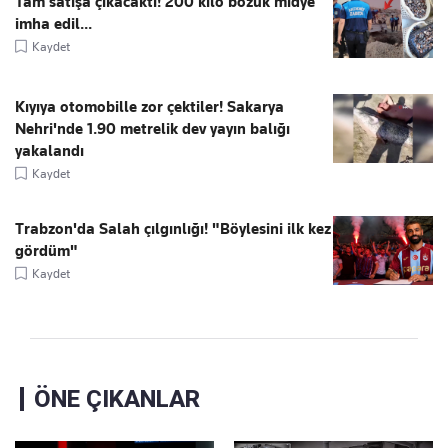
Tam satışa çıkacaktı! 200 kilo bozuk midye
imha edil...
Kaydet
Kıyıya otomobille zor çektiler! Sakarya
Nehri'nde 1.90 metrelik dev yayın balığı
yakalandı
Kaydet
Trabzon'da Salah çılgınlığı! "Böylesini ilk kez
gördüm"
Kaydet
ÖNE ÇIKANLAR