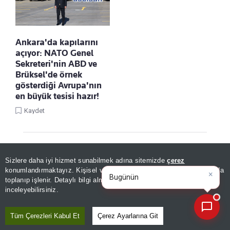
Ankara'da kapılarını
açıyor: NATO Genel
Sekreteri'nin ABD ve
Brüksel'de örnek
gösterdiği Avrupa'nın
en büyük tesisi hazır!
Kaydet
Sizlere daha iyi hizmet sunabilmek adına sitemizde
çerez
×
Bugünün öne çıkan manşetleri
konumlandırmaktayız. Kişisel verileriniz, KVKK ve GDPR kapsamında
ve gelişmeleri nel
|
toplanıp işlenir. Detaylı bilgi almak için
Aydınlatma Metnimizi
📰
Son 30 güne ait haberleri, spor gelişmelerini veya yazar yazılarını sorgulayabilirsiniz.
inceleyebilirsiniz.
Linke Tıkla, Türkiye Gazetesi'ni Google
Tüm Çerezleri Kabul Et
Çerez Ayarlarına Git
Favorilerine Ekle!