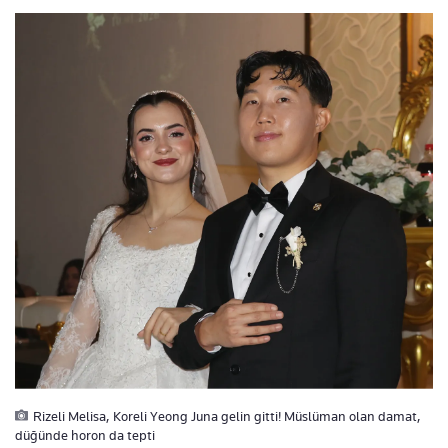
Rizeli Melisa, Koreli Yeong Juna gelin gitti! Müslüman olan damat,
düğünde horon da tepti