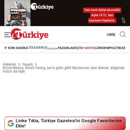
Yeni nesil dijital abonelik!
Aylık 19 TL’ den
başlayan fiyatlarla.
GİRİŞ
SON DAKİKA
YAZARLAR
BİZİM SAYFA
GÜNDEM
POLİTİKA
EK
Haberler
Yaşam
Rizeli Melisa, Koreli Yeong Jun'a gelin gitti! Müslüman olan damat, düğünde
horon da tepti
Linke Tıkla, Türkiye Gazetesi'ni Google Favorilerine
Ekle!