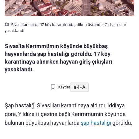
Sivaslilar sokta! 17 köy karantinada, diken üstünde: Giris çikislar
yasaklandi
Sivas'ta Kerimmümin köyünde büyükbaş
hayvanlarda şap hastalığı görüldü. 17 köy
karantinaya alınırken hayvan giriş çıkışları
yasaklandı.
a-
|
+A
Kaydet
Şap hastalığı Sivaslıları karantinaya aldırdı. İddiaya
göre, Yıldızeli ilçesine bağlı Kerimmümin köyünde
bulunan büyükbaş hayvanlarda
şap hastalığı
görüldü.