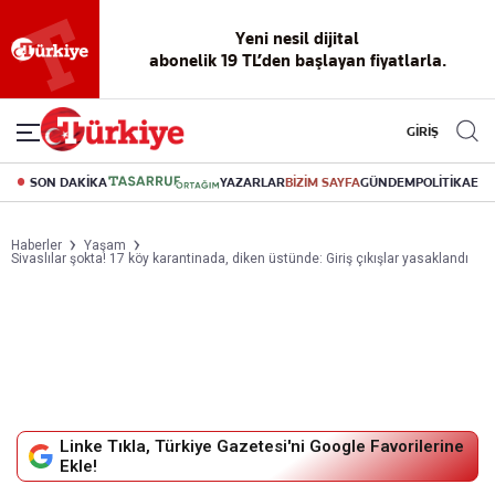
Yeni nesil dijital
abonelik 19 TL’den başlayan fiyatlarla.
GİRİŞ
SON DAKİKA
YAZARLAR
BİZİM SAYFA
GÜNDEM
POLİTİKA
EK
Haberler
Yaşam
Sivaslılar şokta! 17 köy karantinada, diken üstünde: Giriş çıkışlar yasaklandı
Linke Tıkla, Türkiye Gazetesi'ni Google Favorilerine
Ekle!