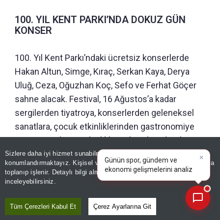
100. YIL KENT PARKI’NDA DOKUZ GÜN
KONSER
100. Yıl Kent Parkı’ndaki ücretsiz konserlerde
Hakan Altun, Simge, Kıraç, Serkan Kaya, Derya
Uluğ, Ceza, Oğuzhan Koç, Sefo ve Ferhat Göçer
sahne alacak. Festival, 16 Ağustos’a kadar
sergilerden tiyatroya, konserlerden geleneksel
sanatlara, çocuk etkinliklerinden gastronomiye
uzanan yüzlerce etkinlikle Malatya’nın dört bir
×
Günün spor, gündem ve
yanında devam edecek.
Sizlere daha iyi hizmet sunabilmek adına sitemizde
çerez
ekonomi gelişmelerini analiz
konumlandırmaktayız. Kişisel verileriniz, KVKK ve GDPR kapsamında
edin!
|
toplanıp işlenir. Detaylı bilgi almak için
Aydınlatma Metnimizi
📰
Son 30 güne ait haberleri, spor gelişmelerini veya yazar yazılarını sorgulayabilirsiniz.
inceleyebilirsiniz.
Editör :
ZEYNEP ERDİVANLI
|
Kaynak: TÜRKİYE GAZETESİ
Tüm Çerezleri Kabul Et
Çerez Ayarlarına Git