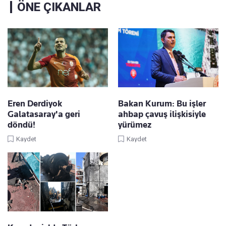
ÖNE ÇIKANLAR
Eren Derdiyok
Bakan Kurum: Bu işler
Galatasaray'a geri
ahbap çavuş ilişkisiyle
döndü!
yürümez
Kaydet
Kaydet