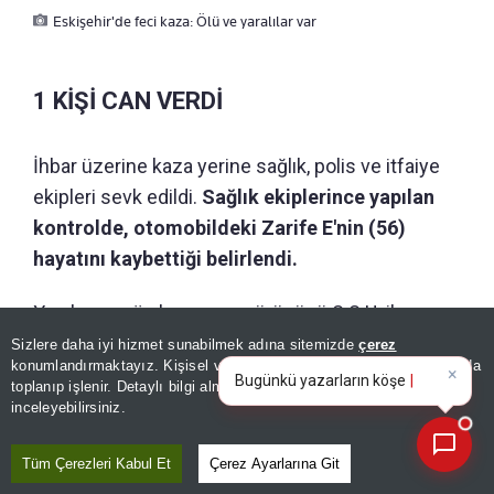
Eskişehir'de feci kaza: Ölü ve yaralılar var
1 KİŞİ CAN VERDİ
İhbar üzerine kaza yerine sağlık, polis ve itfaiye
ekipleri sevk edildi.
Sağlık ekiplerince yapılan
kontrolde, otomobildeki Zarife E'nin (56)
hayatını kaybettiği belirlendi.
Yaralanan çöp kamyonu sürücüsü S.S.U. ile
otomobil sürücüsü A.Ş, Eskişehir Osmangazi
Sizlere daha iyi hizmet sunabilmek adına sitemizde
çerez
×
Bugünkü yazarların köşe
konumlandırmaktayız. Kişisel verileriniz, KVKK ve GDPR kapsamında
Üniversitesi Sağlık Uygulama ve Araştırma
yazılarını özetleyin!
|
toplanıp işlenir. Detaylı bilgi almak için
Aydınlatma Metnimizi
📰
Son 30 güne ait haberleri, spor gelişmelerini veya yazar yazılarını sorgulayabilirsiniz.
Hastanesine kaldırıldı. A.Ş'nin sağlık durumunun
inceleyebilirsiniz.
ciddi olduğu öğrenildi.
Tüm Çerezleri Kabul Et
Çerez Ayarlarına Git