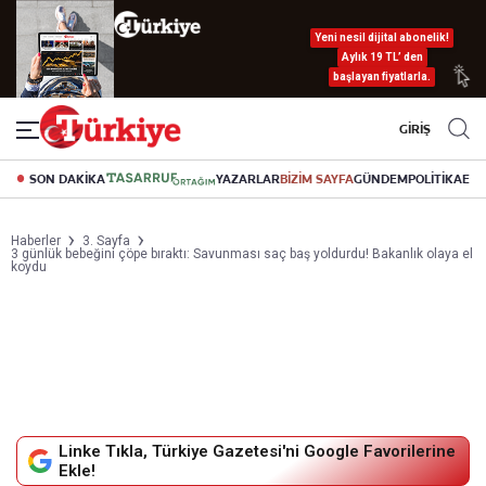
Yeni nesil dijital abonelik!
Aylık 19 TL’ den
başlayan fiyatlarla.
GİRİŞ
SON DAKİKA
YAZARLAR
BİZİM SAYFA
GÜNDEM
POLİTİKA
EK
Haberler
3. Sayfa
3 günlük bebeğini çöpe bıraktı: Savunması saç baş yoldurdu! Bakanlık olaya el
koydu
Linke Tıkla, Türkiye Gazetesi'ni Google Favorilerine
Ekle!