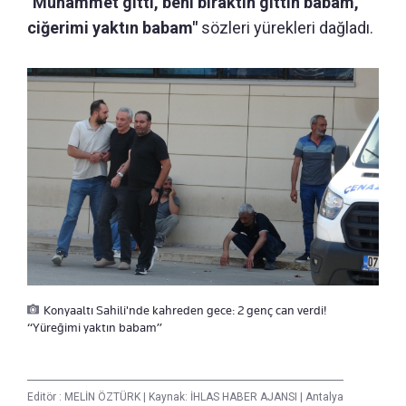
"Muhammet gitti, beni bıraktın gittin babam,
ciğerimi yaktın babam"
sözleri yürekleri dağladı.
Konyaaltı Sahili'nde kahreden gece: 2 genç can verdi!
“Yüreğimi yaktın babam”
Editör :
MELİN ÖZTÜRK
|
Kaynak: İHLAS HABER AJANSI
|
Antalya