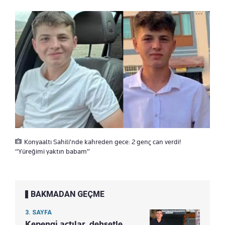
Konyaaltı Sahili'nde kahreden gece: 2 genç can verdi!
“Yüreğimi yaktın babam”
BAKMADAN GEÇME
3. SAYFA
Kepengi açtılar, dehşetle