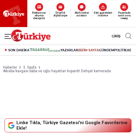
Yeni nesil dijital
abonelik 19 TL’den başlayan fiyatlarla.
GİRİŞ
SON DAKİKA
YAZARLAR
BİZİM SAYFA
GÜNDEM
POLİTİKA
EK
Haberler
3. Sayfa
Akraba kavgası baba ve oğlu hayattan kopardı! Dehşet kamerada
Linke Tıkla, Türkiye Gazetesi'ni Google Favorilerine
Ekle!