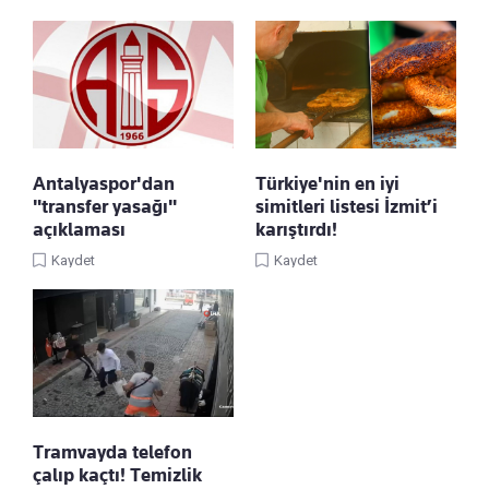
Antalyaspor'dan
Türkiye'nin en iyi
"transfer yasağı"
simitleri listesi İzmit’i
açıklaması
karıştırdı!
Kaydet
Kaydet
Tramvayda telefon
çalıp kaçtı! Temizlik