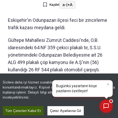
a-
|
+A
Kaydet
Eskişehir'in Odunpazarı ilçesi feci bir zincirleme
trafik kazası meydana geldi.
Gültepe Mahallesi Zümrüt Caddesi'nde, O.B.
idaresindeki 64 NF 359 çekici plakalı tır, S.S.U.
yönetimindeki Odunpazarı Belediyesine ait 26
ALG 499 plakalı çöp kamyonu ile A.Ş'nin (56)
kullandığı 26 RF 544 plakalı otomobil çarpıştı.
Sizlere daha iyi hizmet sunabilmek adına sitemizde
çerez
konumlandırmaktayız. Kişisel verileriniz, KVKK ve GDPR kapsamında
×
Bugünkü
toplanıp işlenir. Detaylı bilgi almak için
Aydınlatma Metnimizi
📰
Son 30 güne ait haberleri, spor gelişmelerini veya yazar yazılarını sorgulayabilirsiniz.
inceleyebilirsiniz.
Tüm Çerezleri Kabul Et
Çerez Ayarlarına Git