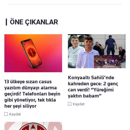
ÖNE ÇIKANLAR
Konyaaltı Sahili'nde
13 ülkeye sızan casus
kahreden gece: 2 genç
yazılım dünyayı alarma
can verdi! “Yüreğimi
geçirdi! Telefonları beyin
yaktın babam”
gibi yönetiyor, tek tıkla
Kaydet
her şeyi siliyor
Kaydet