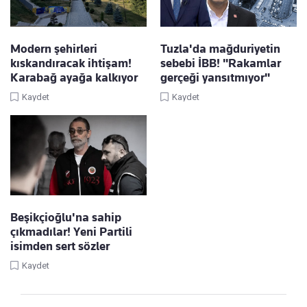
Modern şehirleri
Tuzla'da mağduriyetin
kıskandıracak ihtişam!
sebebi İBB! "Rakamlar
Karabağ ayağa kalkıyor
gerçeği yansıtmıyor"
Kaydet
Kaydet
Beşikçioğlu'na sahip
çıkmadılar! Yeni Partili
isimden sert sözler
Kaydet