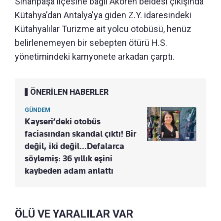
Sinanpaşa ilçesine bağlı Akören beldesi çıkışında
Kütahya'dan Antalya'ya giden Z.Y. idaresindeki
Kütahyalılar Turizme ait yolcu otobüsü, henüz
belirlenemeyen bir sebepten ötürü H.S.
yönetimindeki kamyonete arkadan çarptı.
ÖNERİLEN HABERLER
GÜNDEM
Kayseri’deki otobüs
faciasından skandal çıktı! Bir
değil, iki değil…Defalarca
söylemiş: 36 yıllık eşini
kaybeden adam anlattı
ÖLÜ VE YARALILAR VAR