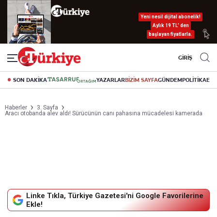
Yeni nesil dijital abonelik!
Aylık 19 TL’ den
başlayan fiyatlarla.
GİRİŞ
SON DAKİKA
YAZARLAR
BİZİM SAYFA
GÜNDEM
POLİTİKA
EK
Haberler
3. Sayfa
Aracı otobanda alev aldı! Sürücünün canı pahasına mücadelesi kamerada
Linke Tıkla, Türkiye Gazetesi'ni Google Favorilerine
Ekle!