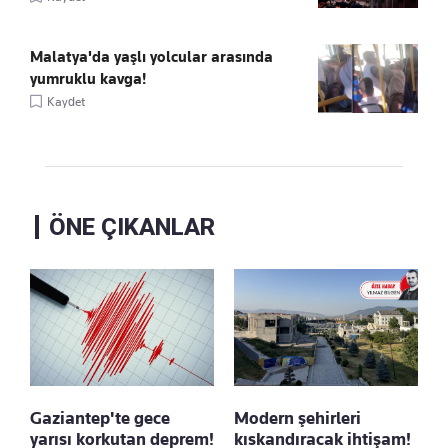
Malatya'da yaşlı yolcular arasında
yumruklu kavga!
Kaydet
ÖNE ÇIKANLAR
Gaziantep'te gece
Modern şehirleri
yarısı korkutan deprem!
kıskandıracak ihtişam!