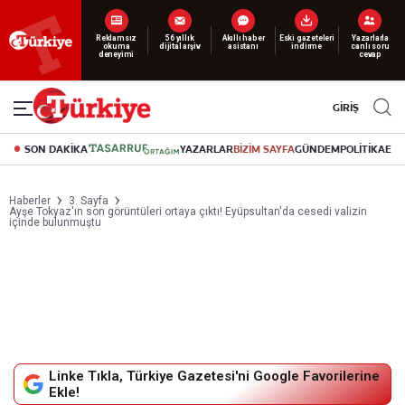
Yeni nesil dijital
abonelik 19 TL’den başlayan fiyatlarla.
GİRİŞ
SON DAKİKA
YAZARLAR
BİZİM SAYFA
GÜNDEM
POLİTİKA
EK
Haberler
3. Sayfa
Ayşe Tokyaz'ın son görüntüleri ortaya çıktı! Eyüpsultan'da cesedi valizin
içinde bulunmuştu
Linke Tıkla, Türkiye Gazetesi'ni Google Favorilerine
Ekle!