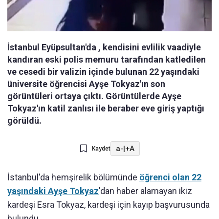
İstanbul Eyüpsultan'da , kendisini evlilik vaadiyle
kandıran eski polis memuru tarafından katledilen
ve cesedi bir valizin içinde bulunan 22 yaşındaki
üniversite öğrencisi Ayşe Tokyaz'ın son
görüntüleri ortaya çıktı. Görüntülerde Ayşe
Tokyaz'ın katil zanlısı ile beraber eve giriş yaptığı
görüldü.
a-
|
+A
Kaydet
İstanbul'da hemşirelik bölümünde
öğrenci olan 22
yaşındaki
Ayşe
Tokyaz
'dan haber alamayan ikiz
kardeşi Esra
Tokyaz
, kardeşi için kayıp başvurusunda
bulundu.