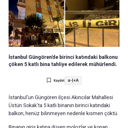
İstanbul Güngören'de birinci katındaki balkonu
çöken 5 katlı bina tahliye edilerek mühürlendi.
a-
|
+A
Kaydet
İstanbul'un Güngören ilçesi Akıncılar Mahallesi
Üstün Sokak'ta 5 katlı binanın birinci katındaki
balkon, henüz bilinmeyen nedenle kısmen çöktü.
Binanın giriş katına düşen molozlar ve kopan