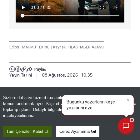
Editör :
MAHMUT EKİNCİ
|
Kaynak: İHLAS HABER AJANSI
Paylaş
Yayın Tarihi
|
08 Ağustos, 2026 - 10:35
Haberle İlgili Daha Fazlası
Sizlere daha iyi hizmet sunabilmek adına sitemizde
çerez
×
Bugünkü yazarların köşe
konumlandırmaktayız. Kişisel verileriniz, KVKK ve GDPR kapsamında
3. Sayfa
yazılarını öz
|
toplanıp işlenir. Detaylı bilgi almak için
Aydınlatma Metnimizi
📰
Son 30 güne ait haberleri, spor gelişmelerini veya yazar yazılarını sorgulayabilirsiniz.
inceleyebilirsiniz.
Bizi Takip Edin
Tüm Çerezleri Kabul Et
Çerez Ayarlarına Git