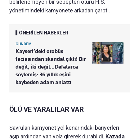
belirlenemeyen bir sebepten ötürü H.S.
yönetimindeki kamyonete arkadan çarptı.
ÖNERİLEN HABERLER
GÜNDEM
Kayseri’deki otobüs
faciasından skandal çıktı! Bir
değil, iki değil…Defalarca
söylemiş: 36 yıllık eşini
kaybeden adam anlattı
ÖLÜ VE YARALILAR VAR
Savrulan kamyonet yol kenarındaki bariyerleri
aşıp ardından yan yola girerek durabildi.
Kazada