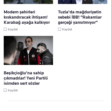
Modern şehirleri
Tuzla'da mağduriyetin
kıskandıracak ihtişam!
sebebi İBB! "Rakamlar
Karabağ ayağa kalkıyor
gerçeği yansıtmıyor"
Kaydet
Kaydet
Beşikçioğlu'na sahip
çıkmadılar! Yeni Partili
isimden sert sözler
Kaydet