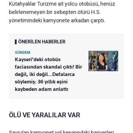
Kütahyalılar Turizme ait yolcu otobüsü, henüz
belirlenemeyen bir sebepten ötürü H.S.
yönetimindeki kamyonete arkadan çarptı.
ÖNERİLEN HABERLER
GÜNDEM
Kayseri’deki otobüs
faciasından skandal çıktı! Bir
değil, iki değil…Defalarca
söylemiş: 36 yıllık eşini
kaybeden adam anlattı
ÖLÜ VE YARALILAR VAR
Savrulan kamyonet yol kenarındaki bariyerleri