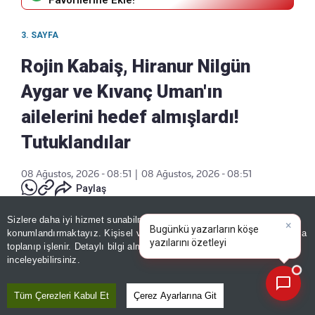
3. SAYFA
Rojin Kabaiş, Hiranur Nilgün
Aygar ve Kıvanç Uman'ın
ailelerini hedef almışlardı!
Tutuklandılar
08 Ağustos, 2026 - 08:51
|
08 Ağustos, 2026 - 08:51
Paylaş
Sizlere daha iyi hizmet sunabilmek adına sitemizde
çerez
×
Bugünkü yazarların köşe
konumlandırmaktayız. Kişisel verileriniz, KVKK ve GDPR kapsamında
yazılarını özetleyin!
toplanıp işlenir. Detaylı bilgi almak için
Aydınlatma Metnimizi
📰
Son 30 güne ait haberleri, spor gelişmelerini veya yazar yazılarını sorgulayabilirsiniz.
inceleyebilirsiniz.
Tüm Çerezleri Kabul Et
Çerez Ayarlarına Git