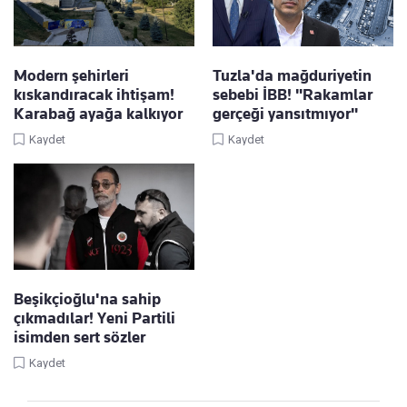
Modern şehirleri
Tuzla'da mağduriyetin
kıskandıracak ihtişam!
sebebi İBB! "Rakamlar
Karabağ ayağa kalkıyor
gerçeği yansıtmıyor"
Kaydet
Kaydet
Beşikçioğlu'na sahip
çıkmadılar! Yeni Partili
isimden sert sözler
Kaydet