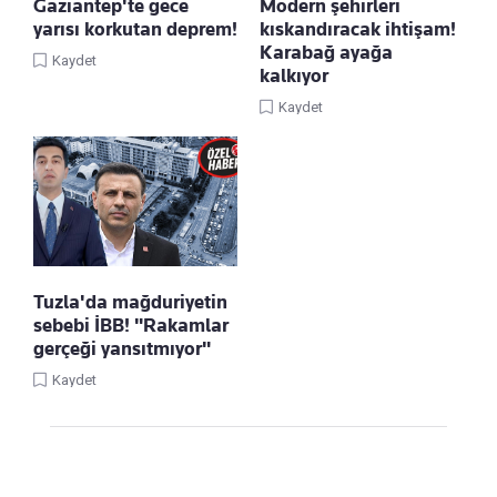
Gaziantep'te gece
Modern şehirleri
yarısı korkutan deprem!
kıskandıracak ihtişam!
Karabağ ayağa
Kaydet
kalkıyor
Kaydet
Tuzla'da mağduriyetin
sebebi İBB! "Rakamlar
gerçeği yansıtmıyor"
Kaydet