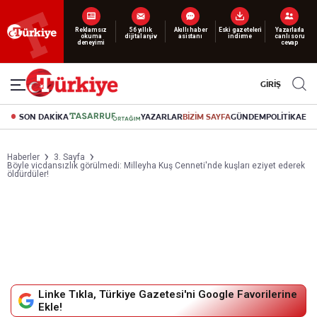
Yeni nesil dijital
abonelik 19 TL’den başlayan fiyatlarla.
GİRİŞ
SON DAKİKA
YAZARLAR
BİZİM SAYFA
GÜNDEM
POLİTİKA
EK
Haberler
3. Sayfa
Böyle vicdansızlık görülmedi: Milleyha Kuş Cenneti'nde kuşları eziyet ederek
öldürdüler!
Linke Tıkla, Türkiye Gazetesi'ni Google Favorilerine
Ekle!