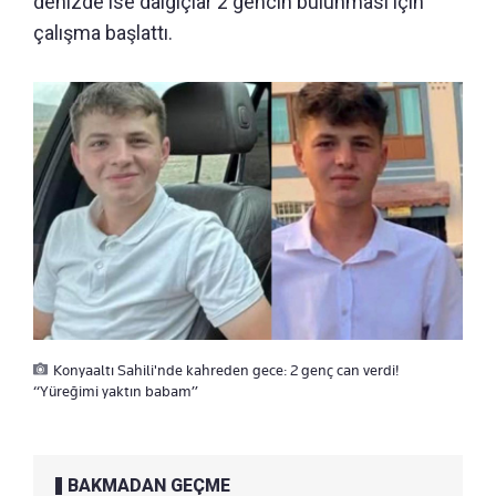
denizde ise dalgıçlar 2 gencin bulunması için
çalışma başlattı.
Konyaaltı Sahili'nde kahreden gece: 2 genç can verdi!
“Yüreğimi yaktın babam”
BAKMADAN GEÇME