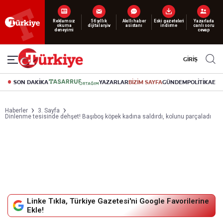
Yeni nesil dijital
abonelik 19 TL’den başlayan fiyatlarla.
GİRİŞ
SON DAKİKA
YAZARLAR
BİZİM SAYFA
GÜNDEM
POLİTİKA
EK
Haberler
3. Sayfa
Dinlenme tesisinde dehşet! Başıboş köpek kadına saldırdı, kolunu parçaladı
Linke Tıkla, Türkiye Gazetesi'ni Google Favorilerine
Ekle!