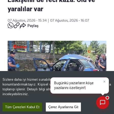
yaralılar var
07 Ağustos, 2026 - 15:34
|
07 Ağustos, 2026 - 16:07
Paylaş
Sizlere daha iyi hizmet sunabilmek adına sitemizde
çerez
konumlandırmaktayız. Kişisel verileriniz, KVKK ve GDPR kapsamında
×
Bugün
toplanıp işlenir. Detaylı bilgi almak için
Aydınlatma Metnimizi
📰
Son 30 güne ait haberleri, spor gelişmelerini veya yazar yazılarını sorgulayabilirsiniz.
inceleyebilirsiniz.
Eskişehir'in Odunpazarı ilçesinde otomobil, tır
Tüm Çerezleri Kabul Et
Çerez Ayarlarına Git
ve çöp kamyonunun karıştığı kazada 1 kişi