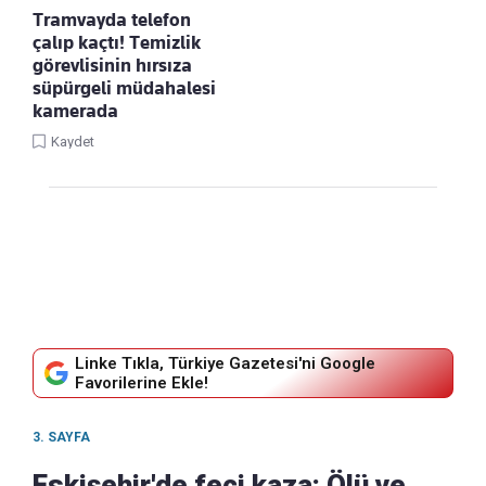
Tramvayda telefon
çalıp kaçtı! Temizlik
görevlisinin hırsıza
süpürgeli müdahalesi
kamerada
Kaydet
Linke Tıkla, Türkiye Gazetesi'ni Google
Favorilerine Ekle!
3. SAYFA
Eskişehir'de feci kaza: Ölü ve