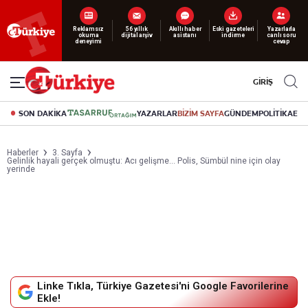
Yeni nesil dijital
Reklamsız
56 yıllık
Akıllı haber
Eski gazeteleri
Yazarlarla
okuma
dijital arşiv
asistanı
indirme
canlı soru
abonelik 19 TL’den başlayan fiyatlarla.
deneyimi
cevap
GİRİŞ
SON DAKİKA
YAZARLAR
BİZİM SAYFA
GÜNDEM
POLİTİKA
EK
Haberler
3. Sayfa
Gelinlik hayali gerçek olmuştu: Acı gelişme... Polis, Sümbül nine için olay
yerinde
Linke Tıkla, Türkiye Gazetesi'ni Google Favorilerine
Ekle!