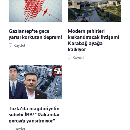
Gaziantep'te gece
Modern şehirleri
yarısı korkutan deprem!
kıskandıracak ihtişam!
Karabağ ayağa
Kaydet
kalkıyor
Kaydet
Tuzla'da mağduriyetin
sebebi İBB! "Rakamlar
gerçeği yansıtmıyor"
Kaydet