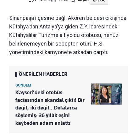
Özetle
Dinle
Kaydet
Sinanpaşa ilçesine bağlı Akören beldesi çıkışında
Kütahya'dan Antalya'ya giden Z.Y. idaresindeki
Kütahyalılar Turizme ait yolcu otobüsü, henüz
belirlenemeyen bir sebepten ötürü H.S.
yönetimindeki kamyonete arkadan çarptı.
ÖNERİLEN HABERLER
GÜNDEM
Kayseri’deki otobüs
faciasından skandal çıktı! Bir
değil, iki değil…Defalarca
söylemiş: 36 yıllık eşini
kaybeden adam anlattı