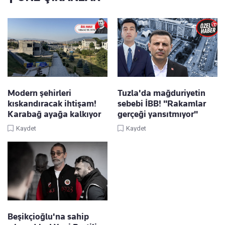
Modern şehirleri
Tuzla'da mağduriyetin
kıskandıracak ihtişam!
sebebi İBB! "Rakamlar
Karabağ ayağa kalkıyor
gerçeği yansıtmıyor"
Kaydet
Kaydet
Beşikçioğlu'na sahip