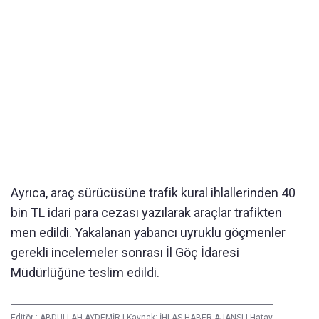
Ayrıca, araç sürücüsüne trafik kural ihlallerinden 40
bin TL idari para cezası yazılarak araçlar trafikten
men edildi. Yakalanan yabancı uyruklu göçmenler
gerekli incelemeler sonrası İl Göç İdaresi
Müdürlüğüne teslim edildi.
Editör :
ABDULLAH AYDEMİR
|
Kaynak: İHLAS HABER AJANSI
|
Hatay