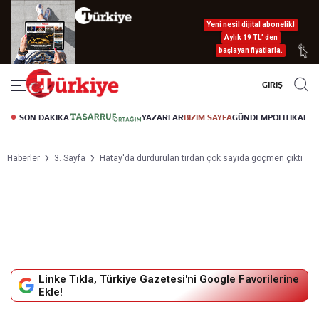
Yeni nesil dijital abonelik!
Aylık 19 TL’ den
başlayan fiyatlarla.
GİRİŞ
SON DAKİKA
YAZARLAR
BİZİM SAYFA
GÜNDEM
POLİTİKA
EK
Haberler
3. Sayfa
Hatay'da durdurulan tırdan çok sayıda göçmen çıktı
Linke Tıkla, Türkiye Gazetesi'ni Google Favorilerine
Ekle!