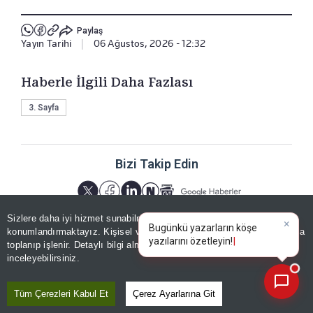
Paylaş
Yayın Tarihi
|
06 Ağustos, 2026 - 12:32
Haberle İlgili Daha Fazlası
3. Sayfa
Bizi Takip Edin
Sizlere daha iyi hizmet sunabilmek adına sitemizde
çerez
konumlandırmaktayız. Kişisel verileriniz, KVKK ve GDPR kapsamında
×
|
toplanıp işlenir. Detaylı bilgi almak için
Aydınlatma Metnimizi
📰
Son 30 güne ait haberleri, spor gelişmelerini veya yazar yazılarını sorgulayabilirsiniz.
inceleyebilirsiniz.
YORUMLAR
Tüm Çerezleri Kabul Et
Çerez Ayarlarına Git