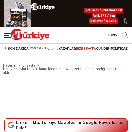
Yeni nesil dijital abonelik!
Aylık 19 TL’ den
başlayan fiyatlarla.
GİRİŞ
SON DAKİKA
YAZARLAR
BİZİM SAYFA
GÜNDEM
POLİTİKA
EK
Haberler
3. Sayfa
Hatay'da evlat terörü: Anne-babasını dövdü, yetmedi tanımadığı birini rehin
aldı!
Linke Tıkla, Türkiye Gazetesi'ni Google Favorilerine
Ekle!