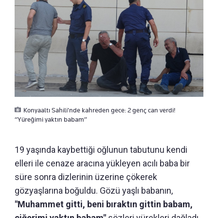
Konyaaltı Sahili'nde kahreden gece: 2 genç can verdi!
“Yüreğimi yaktın babam”
19 yaşında kaybettiği oğlunun tabutunu kendi
elleri ile cenaze aracına yükleyen acılı baba bir
süre sonra dizlerinin üzerine çökerek
gözyaşlarına boğuldu. Gözü yaşlı babanın,
"Muhammet gitti, beni bıraktın gittin babam,
ciğerimi yaktın babam"
sözleri yürekleri dağladı.