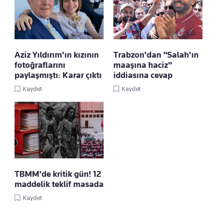
Aziz Yıldırım'ın kızının
Trabzon'dan "Salah'ın
fotoğraflarını
maaşına haciz"
paylaşmıştı: Karar çıktı
iddiasına cevap
Kaydet
Kaydet
TBMM'de kritik gün! 12
maddelik teklif masada
Kaydet