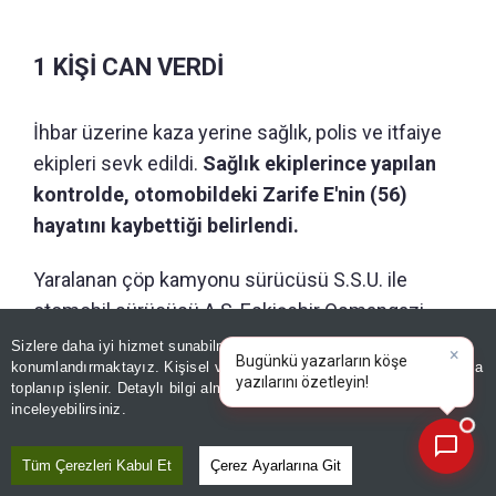
1 KİŞİ CAN VERDİ
İhbar üzerine kaza yerine sağlık, polis ve itfaiye
ekipleri sevk edildi.
Sağlık ekiplerince yapılan
kontrolde, otomobildeki Zarife E'nin (56)
hayatını kaybettiği belirlendi.
Yaralanan çöp kamyonu sürücüsü S.S.U. ile
otomobil sürücüsü A.Ş, Eskişehir Osmangazi
Üniversitesi Sağlık Uygulama ve Araştırma
Sizlere daha iyi hizmet sunabilmek adına sitemizde
çerez
konumlandırmaktayız. Kişisel verileriniz, KVKK ve GDPR kapsamında
Hastanesine kaldırıldı. A.Ş'nin sağlık durumunun
×
H
toplanıp işlenir. Detaylı bilgi almak için
Aydınlatma Metnimizi
📰
ciddi olduğu öğrenildi.
Son 30 güne ait haberleri, spor gelişmelerini veya yazar yazılarını sorgulayabilirsiniz.
inceleyebilirsiniz.
Tüm Çerezleri Kabul Et
Çerez Ayarlarına Git
Editör :
ABDULLAH AYDEMİR
|
Kaynak: ANADOLU AJANSI
|
Odunpazarı