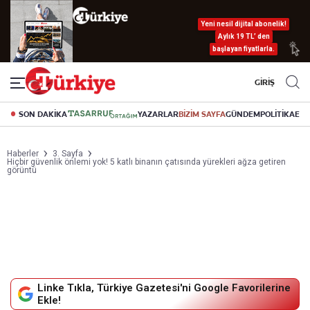
Yeni nesil dijital abonelik!
Aylık 19 TL’ den
başlayan fiyatlarla.
GİRİŞ
SON DAKİKA
YAZARLAR
BİZİM SAYFA
GÜNDEM
POLİTİKA
EK
Haberler
3. Sayfa
Hiçbir güvenlik önlemi yok! 5 katlı binanın çatısında yürekleri ağza getiren
görüntü
Linke Tıkla, Türkiye Gazetesi'ni Google Favorilerine
Ekle!