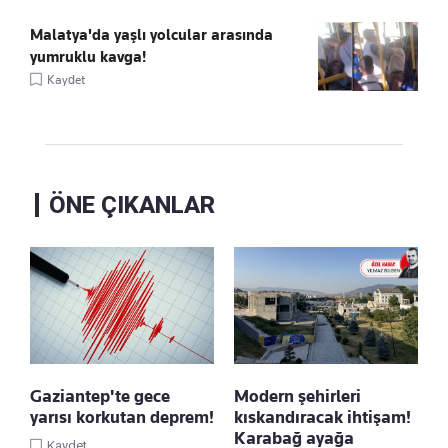
Malatya'da yaşlı yolcular arasında
yumruklu kavga!
Kaydet
ÖNE ÇIKANLAR
Gaziantep'te gece
Modern şehirleri
yarısı korkutan deprem!
kıskandıracak ihtişam!
Karabağ ayağa
Kaydet