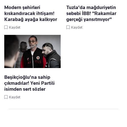
Modern şehirleri
Tuzla'da mağduriyetin
kıskandıracak ihtişam!
sebebi İBB! "Rakamlar
Karabağ ayağa kalkıyor
gerçeği yansıtmıyor"
Kaydet
Kaydet
Beşikçioğlu'na sahip
çıkmadılar! Yeni Partili
isimden sert sözler
Kaydet