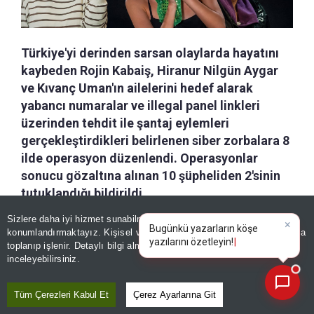
Türkiye'yi derinden sarsan olaylarda hayatını
kaybeden Rojin Kabaiş, Hiranur Nilgün Aygar
ve Kıvanç Uman'ın ailelerini hedef alarak
yabancı numaralar ve illegal panel linkleri
üzerinden tehdit ile şantaj eylemleri
gerçekleştirdikleri belirlenen siber zorbalara 8
ilde operasyon düzenlendi. Operasyonlar
sonucu gözaltına alınan 10 şüpheliden 2'sinin
tutuklandığı bildirildi.
Sizlere daha iyi hizmet sunabilmek adına sitemizde
çerez
a-
|
+A
konumlandırmaktayız. Kişisel verileriniz, KVKK ve GDPR kapsamında
Özetle
Dinle
Kaydet
×
Bugünkü yaza
|
toplanıp işlenir. Detaylı bilgi almak için
Aydınlatma Metnimizi
📰
Son 30 güne ait haberleri, spor gelişmelerini veya yazar yazılarını sorgulayabilirsiniz.
inceleyebilirsiniz.
Diyarbakır İl Emniyet Müdürlüğü Siber Suçlarla
Mücadele Şube Müdürlüğü tarafından yürütülen
Tüm Çerezleri Kabul Et
Çerez Ayarlarına Git
çalışmalar sonucunda Telegram ve benzeri dijital