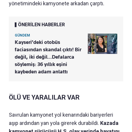
yönetimindeki kamyonete arkadan çarptı.
ÖNERİLEN HABERLER
GÜNDEM
Kayseri’deki otobüs
faciasından skandal çıktı! Bir
değil, iki değil…Defalarca
söylemiş: 36 yıllık eşini
kaybeden adam anlattı
ÖLÜ VE YARALILAR VAR
Savrulan kamyonet yol kenarındaki bariyerleri
aşıp ardından yan yola girerek durabildi.
Kazada
kamyonet sürücüsü H.S. olay yerinde hayatını